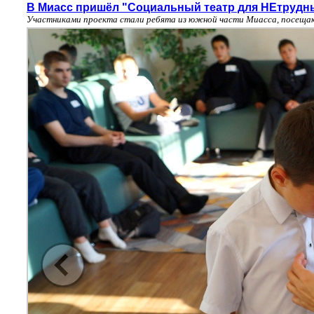
В Миасс пришёл "Социальный театр для НЕтрудн
Участниками проекта стали ребята из южной части Миасса, посеща