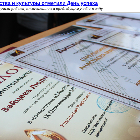
ства и культуры отметили День успеха
учили ребята, отличившиеся в предыдущем учебном году