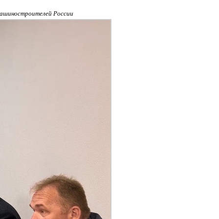
 машиностроителей России