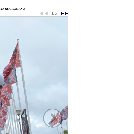
вик прошлого и
1
/5