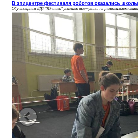
В эпицентре фестиваля роботов оказались школь
Обучающиеся ДДТ "Юность" успешно выступили на региональном эта