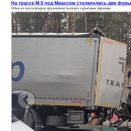
На трассе М-5 под Миассом столкнулись две фур
Один из пассажиров грузовиков получил серьёзные травмы