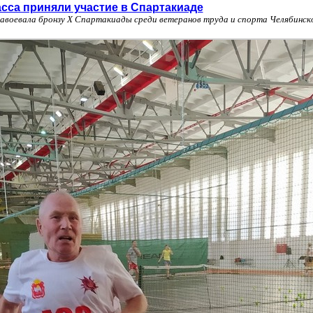
сса приняли участие в Спартакиаде
авоевала бронзу Х Спартакиады среди ветеранов труда и спорта Челябинск