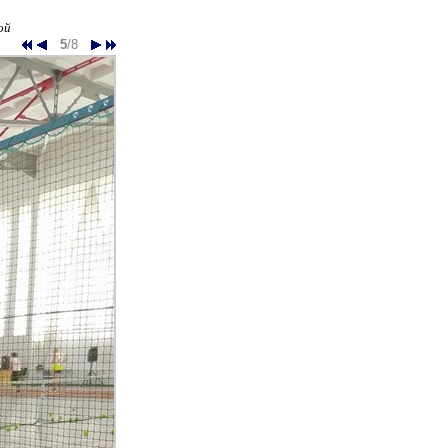
ой
5
/8