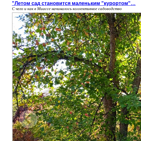
"Летом сад становится маленьким "курортом"…
С чего и как в Миассе начиналось коллективное садоводство