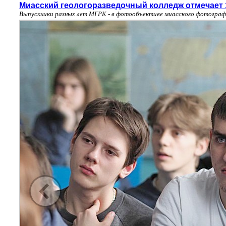
Миасский геологоразведочный колледж отмечает 
Выпускники разных лет МГРК - в фотообъективе миасского фотограф