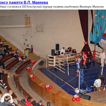
оксу памяти В.П. Макеева
дные состоялся XII боксёрский турнир памяти академика Виктора Макеева