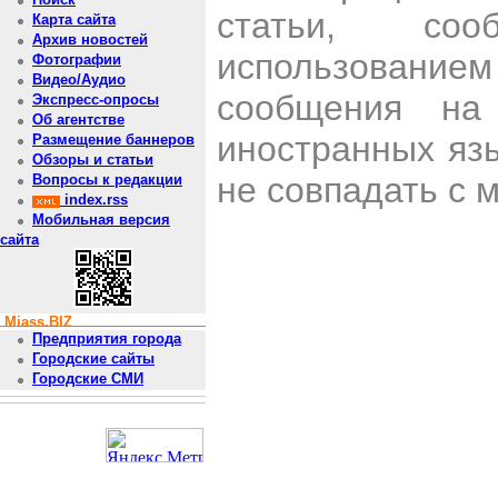
статьи, со
Карта сайта
Архив новостей
использован
Фотографии
Видео/Аудио
сообщения на 
Экспресс-опросы
Об агентстве
иностранных яз
Размещение баннеров
Обзоры и статьи
не совпадать с 
Вопросы к редакции
index.rss
Мобильная версия
сайта
Miass.BIZ
Предприятия города
Городские сайты
Городские СМИ