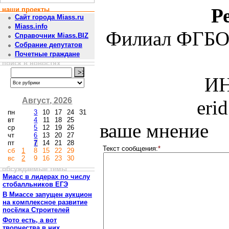
Р
наши проекты
Сайт города Miass.ru
Miass.info
Филиал ФГБО
Справочник Miass.BIZ
Собрание депутатов
Почетные граждане
поиск в новостях
ИН
Август, 2026
eri
пн
3
10
17
24
31
вт
4
11
18
25
ваше мнение
ср
5
12
19
26
чт
6
13
20
27
пт
7
14
21
28
Текст сообщения:
*
сб
1
8
15
22
29
вс
2
9
16
23
30
обсуждаемые темы
Миасс в лидерах по числу
стобалльников ЕГЭ
В Миассе запущен аукцион
на комплексное развитие
посёлка Строителей
Фото есть, а вот
творчества в них