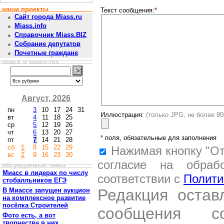
наши проекты
Текст сообщения:
*
Сайт города Miass.ru
Miass.info
Справочник Miass.BIZ
Собрание депутатов
Почетные граждане
поиск в новостях
Август, 2026
пн
3
10
17
24
31
Иллюстрация:
(только JPG, не более 8
вт
4
11
18
25
ср
5
12
19
26
чт
6
13
20
27
*
поля, обязательные для заполнения
пт
7
14
21
28
сб
1
8
15
22
29
Нажимая кнопку "От
вс
2
9
16
23
30
согласие на обраб
обсуждаемые темы
Миасс в лидерах по числу
соответствии с
Полити
стобалльников ЕГЭ
Редакция остав
В Миассе запущен аукцион
на комплексное развитие
посёлка Строителей
сообщения со
Фото есть, а вот
творчества в них