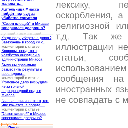
лексику, пе
маловато...
Жительница Миасса
оскорбления, а
пойдёт под суд за
убийство сожителя
религиозной и
"Сезон клещей" в Миассе
завершился досрочно?
т.д. Так же
лучший комментарий
Когда воду уберете с дорог?
Заезжаешь в город со с...
иллюстрации н
комментарий к статье
Вопросы городского
статьи, со
хозяйства обсудили в
администрации Миасса
Было бы правильно
использован
разместить результаты
расследова...
сообщения на 
комментарий к статье
Уголовное дело возбудили
иностранных яз
из-за грязной
водопроводной воды в
Миассе
не совпадать с 
Главная причина этого, как
мне кажется, в погоде....
комментарий к статье
"Сезон клещей" в Миассе
завершился досрочно?
разделы
Поиск