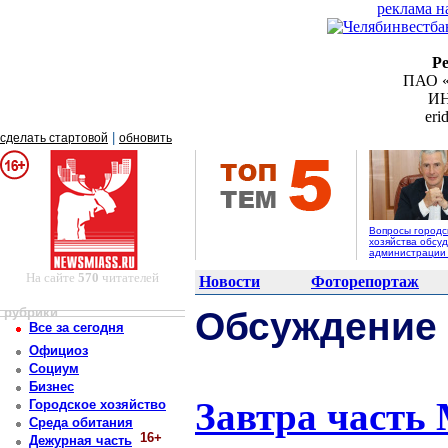
реклама н
Р
ПАО «
ИН
er
|
сделать стартовой
обновить
Вопросы городс
хозяйства обсуд
администрации
На сайте
570
читателей
Новости
Фоторепортаж
рубрики
Обсуждение
Все за сегодня
Официоз
Социум
Бизнес
Завтра часть 
Городское хозяйство
Среда обитания
16+
Дежурная часть