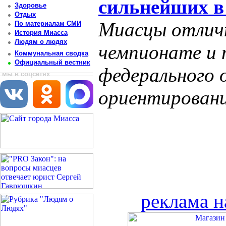
сильнейших 
Здоровье
Отдых
Миасцы отлич
По материалам СМИ
История Миасса
Людям о людях
чемпионате и 
Коммунальная сводка
Официальный вестник
федерального 
мы в соцсетях
ориентирован
реклама н