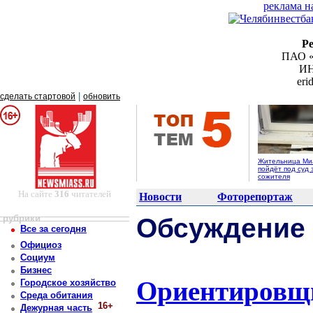
реклама н
Р
ПАО «
ИН
er
|
сделать стартовой
обновить
Жительница Ми
пойдёт под суд 
сожителя
На сайте
316
читателей
Новости
Фоторепортаж
рубрики
Обсуждение
Все за сегодня
Официоз
Социум
Бизнес
Ориентировщи
Городское хозяйство
Среда обитания
16+
Дежурная часть