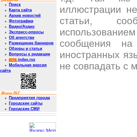
Поиск
иллюстрации н
Карта сайта
Архив новостей
статьи, со
Фотографии
Видео/Аудио
использован
Экспресс-опросы
Об агентстве
сообщения на 
Размещение баннеров
Обзоры и статьи
иностранных яз
Вопросы к редакции
index.rss
не совпадать с 
Мобильная версия
сайта
Miass.BIZ
Предприятия города
Городские сайты
Городские СМИ