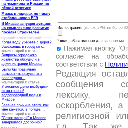
на чемпионате России по
лёгкой атлетике
Миасс в лидерах по числу
стобалльников ЕГЭ
В Миассе запущен аукцион
Иллюстрация:
(только JPG, не более 8
на комплексное развитие
посёлка Строителей
лучший комментарий
*
поля, обязательные для заполнения
Когда воду уберете с дорог?
Заезжаешь в город со с...
Нажимая кнопку "От
комментарий к статье
согласие на обраб
Вопросы городского
хозяйства обсудили в
соответствии с
Полити
администрации Миасса
Было бы правильно
Редакция остав
разместить результаты
расследова...
сообщения со
комментарий к статье
Уголовное дело возбудили
из-за грязной
лексику, пе
водопроводной воды в
Миассе
оскорбления, а
Главная причина этого, как
мне кажется, в погоде....
религиозной и
комментарий к статье
"Сезон клещей" в Миассе
завершился досрочно?
т.д. Так же
разделы