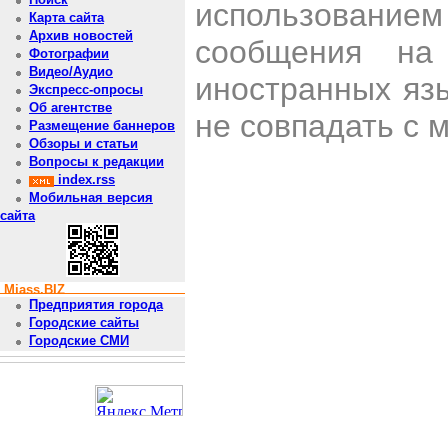
использован
Карта сайта
Архив новостей
сообщения на 
Фотографии
Видео/Аудио
иностранных яз
Экспресс-опросы
Об агентстве
не совпадать с 
Размещение баннеров
Обзоры и статьи
Вопросы к редакции
index.rss
Мобильная версия
сайта
Miass.BIZ
Предприятия города
Городские сайты
Городские СМИ