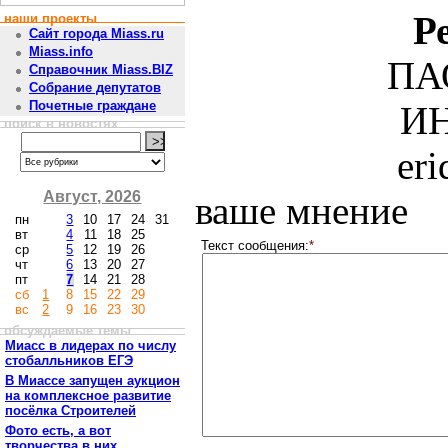
Р
наши проекты
Сайт города Miass.ru
Miass.info
ПА
Справочник Miass.BIZ
Собрание депутатов
Почетные граждане
ИН
поиск в новостях
er
Август, 2026
ваше мнение
пн
3
10
17
24
31
вт
4
11
18
25
Текст сообщения:
*
ср
5
12
19
26
чт
6
13
20
27
пт
7
14
21
28
сб
1
8
15
22
29
вс
2
9
16
23
30
обсуждаемые темы
Миасс в лидерах по числу
стобалльников ЕГЭ
В Миассе запущен аукцион
на комплексное развитие
посёлка Строителей
Фото есть, а вот
творчества в них