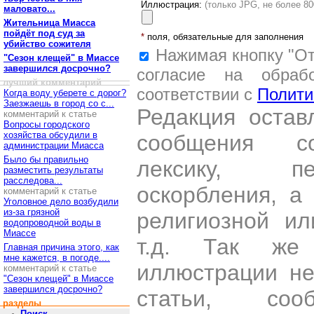
Иллюстрация:
(только JPG, не более 8
маловато...
Жительница Миасса
пойдёт под суд за
*
поля, обязательные для заполнения
убийство сожителя
Нажимая кнопку "От
"Сезон клещей" в Миассе
завершился досрочно?
согласие на обраб
лучший комментарий
соответствии с
Полити
Когда воду уберете с дорог?
Заезжаешь в город со с...
Редакция остав
комментарий к статье
Вопросы городского
хозяйства обсудили в
сообщения со
администрации Миасса
Было бы правильно
лексику, пе
разместить результаты
расследова...
оскорбления, а
комментарий к статье
Уголовное дело возбудили
из-за грязной
религиозной и
водопроводной воды в
Миассе
т.д. Так же
Главная причина этого, как
мне кажется, в погоде....
иллюстрации н
комментарий к статье
"Сезон клещей" в Миассе
завершился досрочно?
статьи, со
разделы
Поиск