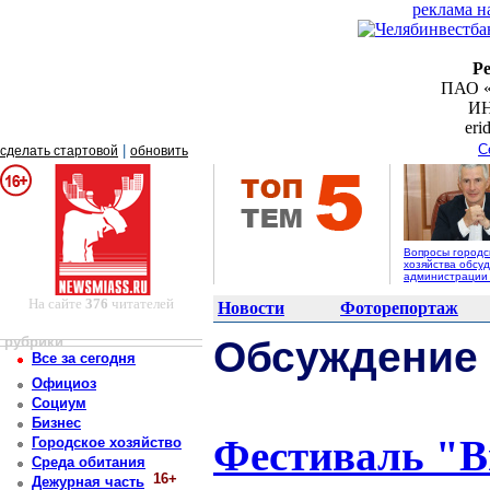
реклама н
Р
ПАО «
ИН
er
С
|
сделать стартовой
обновить
Вопросы городс
хозяйства обсуд
администрации
На сайте
376
читателей
Новости
Фоторепортаж
рубрики
Обсуждение
Все за сегодня
Официоз
Социум
Бизнес
Фестиваль "В
Городское хозяйство
Среда обитания
16+
Дежурная часть