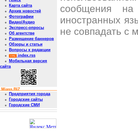
сообщения на 
Карта сайта
Архив новостей
Фотографии
иностранных яз
Видео/Аудио
Экспресс-опросы
не совпадать с 
Об агентстве
Размещение баннеров
Обзоры и статьи
Вопросы к редакции
index.rss
Мобильная версия
сайта
Miass.BIZ
Предприятия города
Городские сайты
Городские СМИ