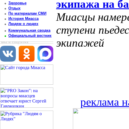
экипажа на б
Здоровье
Отдых
Миасцы намере
По материалам СМИ
История Миасса
Людям о людях
ступени пьеде
Коммунальная сводка
Официальный вестник
экипажей
мы в соцсетях
реклама н