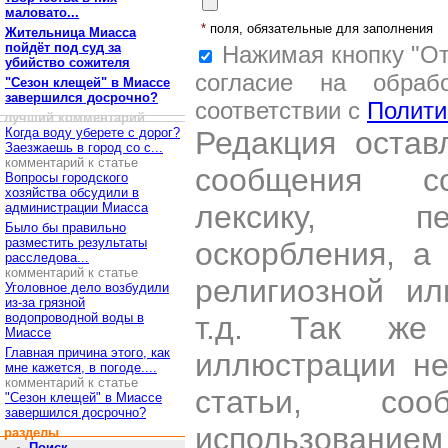
маловато...
*
поля, обязательные для заполнения
Жительница Миасса
пойдёт под суд за
Нажимая кнопку "От
убийство сожителя
согласие на обраб
"Сезон клещей" в Миассе
завершился досрочно?
соответствии с
Полити
лучший комментарий
Когда воду уберете с дорог?
Редакция остав
Заезжаешь в город со с...
комментарий к статье
сообщения со
Вопросы городского
хозяйства обсудили в
лексику, пе
администрации Миасса
Было бы правильно
разместить результаты
оскорбления, а
расследова...
комментарий к статье
религиозной и
Уголовное дело возбудили
из-за грязной
водопроводной воды в
т.д. Так же
Миассе
Главная причина этого, как
иллюстрации н
мне кажется, в погоде....
комментарий к статье
статьи, со
"Сезон клещей" в Миассе
завершился досрочно?
использован
разделы
Поиск