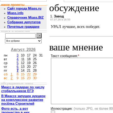
обсуждение
наши проекты
Сайт города Miass.ru
Miass.info
1.
Завод
Справочник Miass.BIZ
07.07.26 в 16:55
Собрание депутатов
УРАЛ лучшие, всех победят.
Почетные граждане
поиск в новостях
ваше мнение
Август, 2026
пн
3
10
17
24
31
Текст сообщения:
*
вт
4
11
18
25
ср
5
12
19
26
чт
6
13
20
27
пт
7
14
21
28
сб
1
8
15
22
29
вс
2
9
16
23
30
обсуждаемые темы
Миасс в лидерах по числу
стобалльников ЕГЭ
В Миассе запущен аукцион
на комплексное развитие
посёлка Строителей
Фото есть, а вот
Иллюстрация:
(только JPG, не более 8
творчества в них