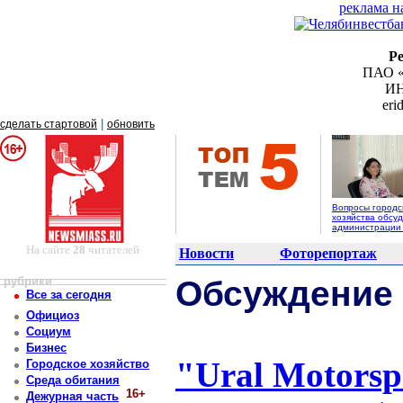
реклама н
Р
ПАО «
ИН
er
|
сделать стартовой
обновить
Вопросы городс
хозяйства обсуд
администрации
На сайте
28
читателей
Новости
Фоторепортаж
рубрики
Обсуждение
Все за сегодня
Официоз
Социум
Бизнес
"Ural Motorsp
Городское хозяйство
Среда обитания
16+
Дежурная часть