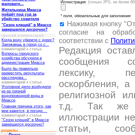
Иллюстрация:
(только JPG, не более 8
маловато...
Жительница Миасса
пойдёт под суд за
*
поля, обязательные для заполнения
убийство сожителя
Нажимая кнопку "От
"Сезон клещей" в Миассе
завершился досрочно?
согласие на обраб
лучший комментарий
соответствии с
Полити
Когда воду уберете с дорог?
Заезжаешь в город со с...
Редакция остав
комментарий к статье
Вопросы городского
хозяйства обсудили в
сообщения со
администрации Миасса
Было бы правильно
лексику, пе
разместить результаты
расследова...
оскорбления, а
комментарий к статье
Уголовное дело возбудили
из-за грязной
религиозной и
водопроводной воды в
Миассе
т.д. Так же
Главная причина этого, как
мне кажется, в погоде....
иллюстрации н
комментарий к статье
"Сезон клещей" в Миассе
завершился досрочно?
статьи, со
разделы
Поиск