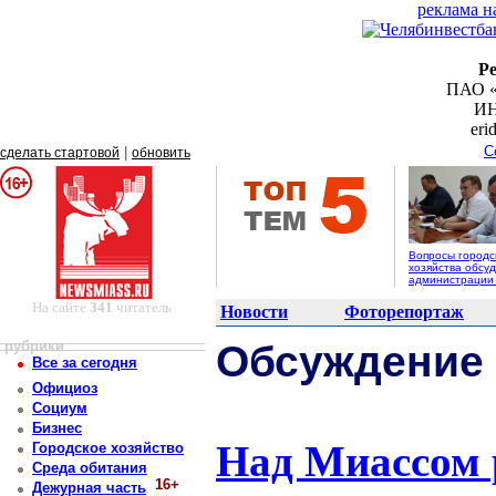
реклама н
Р
ПАО «
ИН
er
С
|
сделать стартовой
обновить
Вопросы городс
хозяйства обсуд
администрации
На сайте
341
читатель
Новости
Фоторепортаж
рубрики
Обсуждение
Все за сегодня
Официоз
Социум
Бизнес
Над Миассом р
Городское хозяйство
Среда обитания
16+
Дежурная часть