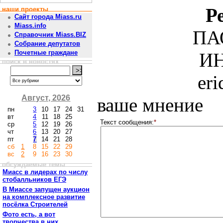
Р
наши проекты
Сайт города Miass.ru
Miass.info
ПА
Справочник Miass.BIZ
Собрание депутатов
Почетные граждане
ИН
поиск в новостях
er
Август, 2026
ваше мнение
пн
3
10
17
24
31
вт
4
11
18
25
Текст сообщения:
*
ср
5
12
19
26
чт
6
13
20
27
пт
7
14
21
28
сб
1
8
15
22
29
вс
2
9
16
23
30
обсуждаемые темы
Миасс в лидерах по числу
стобалльников ЕГЭ
В Миассе запущен аукцион
на комплексное развитие
посёлка Строителей
Фото есть, а вот
творчества в них