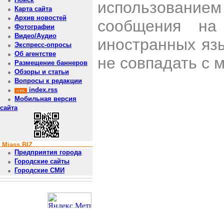
использован
Карта сайта
Архив новостей
сообщения на 
Фотографии
Видео/Аудио
иностранных яз
Экспресс-опросы
Об агентстве
не совпадать с 
Размещение баннеров
Обзоры и статьи
Вопросы к редакции
index.rss
Мобильная версия
сайта
Miass.BIZ
Предприятия города
Городские сайты
Городские СМИ