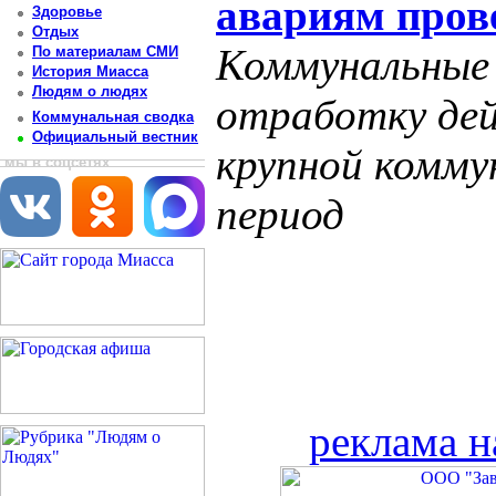
авариям пров
Здоровье
Отдых
Коммунальные
По материалам СМИ
История Миасса
Людям о людях
отработку дей
Коммунальная сводка
Официальный вестник
крупной комму
мы в соцсетях
период
реклама н