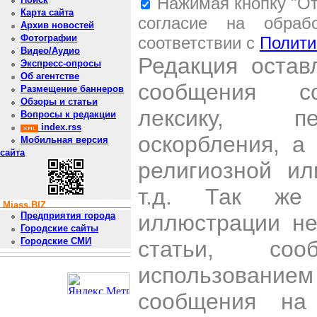
Нажимая кнопку "От
Карта сайта
согласие на обраб
Архив новостей
Фотографии
соответствии с
Полити
Видео/Аудио
Редакция остав
Экспресс-опросы
Об агентстве
сообщения со
Размещение баннеров
Обзоры и статьи
лексику, пе
Вопросы к редакции
index.rss
оскорбления, а
Мобильная версия
сайта
религиозной и
т.д. Так же
Miass.BIZ
иллюстрации н
Предприятия города
Городские сайты
Городские СМИ
статьи, со
использован
сообщения на 