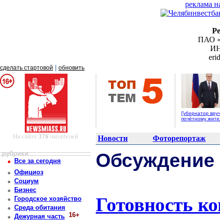
реклама н
Р
ПАО «
ИН
er
|
сделать стартовой
обновить
Губернатор вру
почётному жит
На сайте
376
читателей
Новости
Фоторепортаж
рубрики
Обсуждение
Все за сегодня
Официоз
Социум
Бизнес
Готовность к
Городское хозяйство
Среда обитания
16+
Дежурная часть