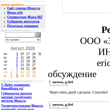
наши проекты
Сайт города Miass.ru
Miass.info
Справочник Miass.BIZ
Собрание депутатов
Почетные граждане
Р
поиск в новостях
ООО «З
Август, 2026
ИН
пн
3
10
17
24
31
вт
4
11
18
25
er
ср
5
12
19
26
чт
6
13
20
27
пт
7
14
21
28
обсуждение
сб
1
8
15
22
29
вс
2
9
16
23
30
обсуждаемые темы
2.
житель д.№4
С Днём рождения,
26.06.26 в 21:25
NewsMiass.ru!
Через пять дней сделали. Спасибо!
Губернатор вручил
награду почётному
жителю Миасса
1.
житель д.№4
Госавтоинспекция Миасса
25.06.26 в 22:46
проведёт тотальные