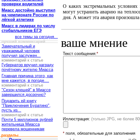
проверки водителей
О каких экстремальных условиях 
Миасс достойно выступил
могут устранить аварию на теплосе
на чемпионате России по
дня. А может эта авария произошла
лёгкой атлетике
Миасс в лидерах по числу
стобалльников ЕГЭ
все темы за сегодня...
ваше мнение
лучший комментарий
Замечательный и
уважаемый человек
Текст сообщения:
*
получил заслужен...
комментарий к статье
Губернатор вручил награду
почётному жителю Миасса
Главная причина этого, как
мне кажется, в погоде....
комментарий к статье
"Сезон клещей" в Миассе
завершился досрочно?
Подарить ей книгу
"Приключения Буратино",
пусть из...
комментарий к статье
Иллюстрация:
(только JPG, не более 8
Почти 5 миллионов рублей
жительница Миасса
перевела мошенникам
*
поля, обязательные для заполнения
разделы
Поиск