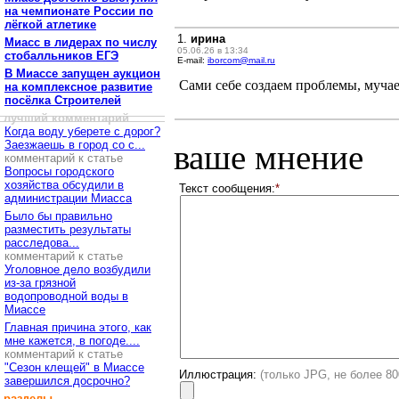
на чемпионате России по
лёгкой атлетике
1.
ирина
Миасс в лидерах по числу
05.06.26 в 13:34
стобалльников ЕГЭ
E-mail:
iborcom@mail.ru
В Миассе запущен аукцион
Сами себе создаем проблемы, мучаем
на комплексное развитие
посёлка Строителей
лучший комментарий
Когда воду уберете с дорог?
Заезжаешь в город со с...
ваше мнение
комментарий к статье
Вопросы городского
хозяйства обсудили в
Текст сообщения:
*
администрации Миасса
Было бы правильно
разместить результаты
расследова...
комментарий к статье
Уголовное дело возбудили
из-за грязной
водопроводной воды в
Миассе
Главная причина этого, как
мне кажется, в погоде....
комментарий к статье
"Сезон клещей" в Миассе
Иллюстрация:
(только JPG, не более 8
завершился досрочно?
разделы