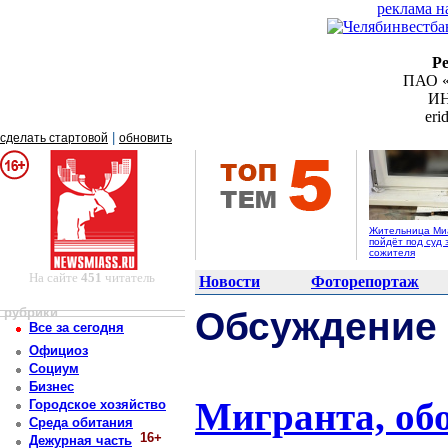
реклама н
Р
ПАО «
ИН
er
|
сделать стартовой
обновить
Жительница Ми
пойдёт под суд 
сожителя
На сайте
451
читатель
Новости
Фоторепортаж
рубрики
Обсуждение
Все за сегодня
Официоз
Социум
Бизнес
Мигранта, об
Городское хозяйство
Среда обитания
16+
Дежурная часть