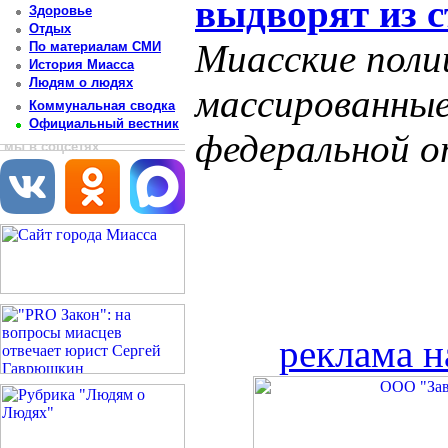
выдворят из 
Здоровье
Отдых
Миасские пол
По материалам СМИ
История Миасса
Людям о людях
массированные
Коммунальная сводка
Официальный вестник
федеральной о
мы в соцсетях
реклама н