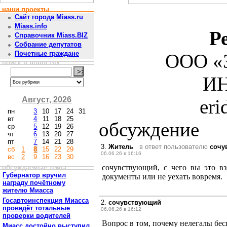
наши проекты
Сайт города Miass.ru
Miass.info
Р
Справочник Miass.BIZ
Собрание депутатов
Почетные граждане
ООО «З
поиск в новостях
ИН
Август, 2026
er
пн
3
10
17
24
31
вт
4
11
18
25
обсуждение
ср
5
12
19
26
чт
6
13
20
27
пт
7
14
21
28
3.
Житель
в ответ пользователю
сочу
сб
1
8
15
22
29
06.06.26 в 16:16
вс
2
9
16
23
30
сочувствующий, с чего вы это вз
обсуждаемые темы
Губернатор вручил
документы или не уехать вовремя.
награду почётному
жителю Миасса
Госавтоинспекция Миасса
2.
сочувствующий
проведёт тотальные
06.06.26 в 16:12
проверки водителей
Вопрос в том, почему нелегалы бе
Миасс достойно выступил