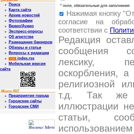
Поиск
*
поля, обязательные для заполнения
Карта сайта
Нажимая кнопку "От
Архив новостей
согласие на обраб
Фотографии
Видео/Аудио
соответствии с
Полити
Экспресс-опросы
Редакция остав
Об агентстве
Размещение баннеров
Обзоры и статьи
сообщения со
Вопросы к редакции
index.rss
лексику, пе
Мобильная версия
сайта
оскорбления, а
религиозной и
Miass.BIZ
т.д. Так же
Предприятия города
Городские сайты
иллюстрации н
Городские СМИ
статьи, со
использован