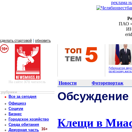
реклама н
Р
ПАО «
ИН
er
|
сделать стартовой
обновить
Губернатор вру
почётному жит
На сайте
371
читатель
Новости
Фоторепортаж
рубрики
Обсуждение
Все за сегодня
Официоз
Социум
Бизнес
Клещи в Миас
Городское хозяйство
Среда обитания
16+
Дежурная часть