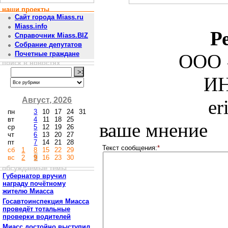
наши проекты
Сайт города Miass.ru
Miass.info
Р
Справочник Miass.BIZ
Собрание депутатов
Почетные граждане
ООО 
поиск в новостях
ИН
Август, 2026
er
пн
3
10
17
24
31
вт
4
11
18
25
ваше мнение
ср
5
12
19
26
чт
6
13
20
27
пт
7
14
21
28
Текст сообщения:
*
сб
1
8
15
22
29
вс
2
9
16
23
30
обсуждаемые темы
Губернатор вручил
награду почётному
жителю Миасса
Госавтоинспекция Миасса
проведёт тотальные
проверки водителей
Миасс достойно выступил