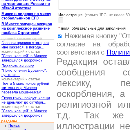
на чемпионате России по
лёгкой атлетике
Миасс в лидерах по числу
Иллюстрация:
(только JPG, не более 8
стобалльников ЕГЭ
В Миассе запущен аукцион
на комплексное развитие
*
поля, обязательные для заполнения
посёлка Строителей
Нажимая кнопку "От
лучший комментарий
согласие на обраб
Главная причина этого, как
мне кажется, в погоде....
соответствии с
Полити
комментарий к статье
"Сезон клещей" в Миассе
Редакция остав
завершился досрочно?
Подарить ей книгу
сообщения со
"Приключения Буратино",
пусть из...
комментарий к статье
лексику, пе
Почти 5 миллионов рублей
жительница Миасса
оскорбления, а
перевела мошенникам
Скоро грибы пойдут, клещи
религиозной и
не дремлют до октября....
комментарий к статье
"Сезон клещей" в Миассе
т.д. Так же
завершился досрочно?
разделы
иллюстрации н
Поиск