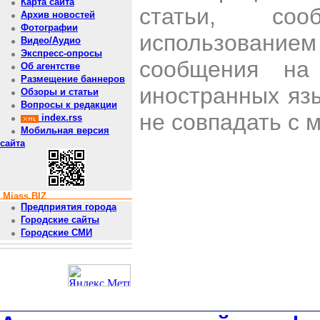
Карта сайта
статьи, со
Архив новостей
Фотографии
использован
Видео/Аудио
Экспресс-опросы
сообщения на 
Об агентстве
Размещение баннеров
иностранных яз
Обзоры и статьи
Вопросы к редакции
не совпадать с 
index.rss
Мобильная версия
сайта
Miass.BIZ
Предприятия города
Городские сайты
Городские СМИ