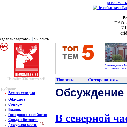
реклама н
Р
ПАО «
ИН
er
|
сделать стартовой
обновить
В выходные в М
установится жа
На сайте
336
читателей
Новости
Фоторепортаж
рубрики
Обсуждение
Все за сегодня
Официоз
Социум
Бизнес
В северной ча
Городское хозяйство
Среда обитания
16+
Дежурная часть