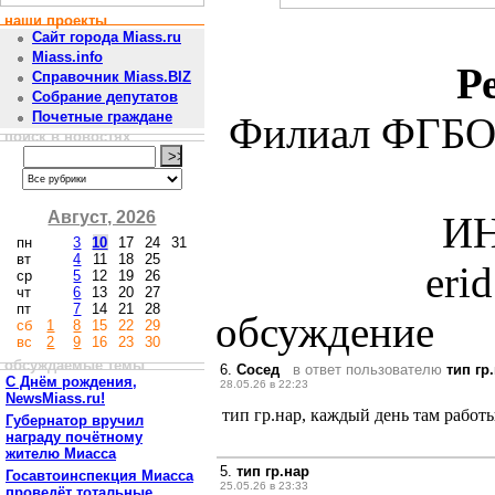
наши проекты
Сайт города Miass.ru
Miass.info
Р
Справочник Miass.BIZ
Собрание депутатов
Почетные граждане
Филиал ФГБО
поиск в новостях
Август, 2026
ИН
пн
3
10
17
24
31
вт
4
11
18
25
eri
ср
5
12
19
26
чт
6
13
20
27
пт
7
14
21
28
обсуждение
сб
1
8
15
22
29
вс
2
9
16
23
30
обсуждаемые темы
6.
Сосед
в ответ пользователю
тип гр
С Днём рождения,
28.05.26 в 22:23
NewsMiass.ru!
тип гр.нар, каждый день там работы
Губернатор вручил
награду почётному
жителю Миасса
5.
тип гр.нар
Госавтоинспекция Миасса
25.05.26 в 23:33
проведёт тотальные