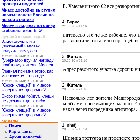
проверки водителей
Б. Хмельницкого 62 все разворотил
Миасс достойно выступил
на чемпионате России по
лёгкой атлетике
4.
Борис
Миасс в лидерах по числу
21.05.26 в 11:16
стобалльников ЕГЭ
интересно это те же рабочие, что 
лучший комментарий
разворотили, оставили горы щебня 
Замечательный и
уважаемый человек
получил заслужен...
комментарий к статье
3.
Житель
Губернатор вручил награду
20.05.26 в 21:19
почётному жителю Миасса
Адрес разбитого участка дороги: н
Главная причина этого, как
мне кажется, в погоде....
комментарий к статье
"Сезон клещей" в Миассе
2.
Житель
завершился досрочно?
20.05.26 в 21:16
Скоро грибы пойдут, клещи
Несколько лет жители Машгородка 
не дремлют до октября....
колёсами проезжающих машин. Ск
комментарий к статье
наказ через посредника-агитатора.
"Сезон клещей" в Миассе
завершился досрочно?
разделы
1.
nhsfj
Поиск
20.05.26 в 18:34
Карта сайта
Архив новостей
Ширина тротуара на проспекте про