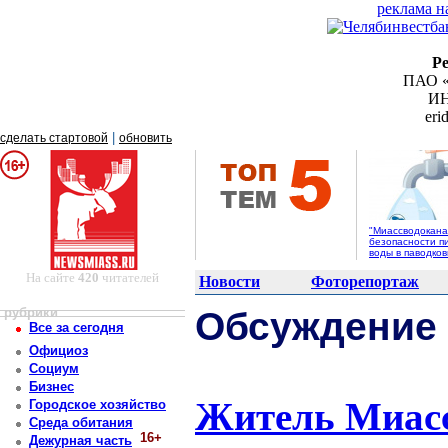
реклама н
Р
ПАО «
ИН
er
|
сделать стартовой
обновить
"Миассводоканал
безопасности п
воды в паводко
На сайте
420
читателей
Новости
Фоторепортаж
рубрики
Обсуждение
Все за сегодня
Официоз
Социум
Бизнес
Житель Миасс
Городское хозяйство
Среда обитания
16+
Дежурная часть