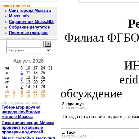
наши проекты
Сайт города Miass.ru
Miass.info
Р
Справочник Miass.BIZ
Собрание депутатов
Почетные граждане
Филиал ФГБО
поиск в новостях
Август, 2026
ИН
пн
3
10
17
24
31
вт
4
11
18
25
eri
ср
5
12
19
26
чт
6
13
20
27
пт
7
14
21
28
обсуждение
сб
1
8
15
22
29
вс
2
9
16
23
30
обсуждаемые темы
2.
француз
Губернатор вручил
18.05.26 в 14:58
награду почётному
Покуда есть на свете дураки, - обм
жителю Миасса
Госавтоинспекция Миасса
проведёт тотальные
проверки водителей
1.
Тася
18.05.26 в 14:08
Миасс достойно выступил