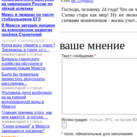
E-mail:
btk_12@mail.ru
на чемпионате России по
лёгкой атлетике
Господи, человеку 24 года! Что он 
Миасс в лидерах по числу
Схема стара как мир! Ну не звоня
стобалльников ЕГЭ
схемами мошенников - жизнь учит..
В Миассе запущен аукцион
на комплексное развитие
посёлка Строителей
лучший комментарий
ваше мнение
Когда воду уберете с дорог?
Заезжаешь в город со с...
комментарий к статье
Текст сообщения:
*
Вопросы городского
хозяйства обсудили в
администрации Миасса
Было бы правильно
разместить результаты
расследова...
комментарий к статье
Уголовное дело возбудили
из-за грязной
водопроводной воды в
Миассе
Главная причина этого, как
мне кажется, в погоде....
Иллюстрация:
(только JPG, не более 8
комментарий к статье
"Сезон клещей" в Миассе
завершился досрочно?
*
поля, обязательные для заполнения
разделы