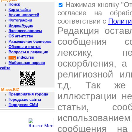
Нажимая кнопку "От
Поиск
Карта сайта
согласие на обраб
Архив новостей
соответствии с
Полити
Фотографии
Видео/Аудио
Редакция остав
Экспресс-опросы
Об агентстве
сообщения со
Размещение баннеров
Обзоры и статьи
лексику, пе
Вопросы к редакции
index.rss
оскорбления, а
Мобильная версия
сайта
религиозной и
т.д. Так же
Miass.BIZ
иллюстрации н
Предприятия города
Городские сайты
статьи, со
Городские СМИ
использован
сообщения на 