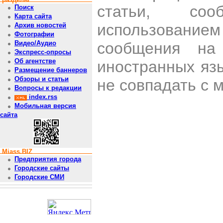
статьи, со
Поиск
Карта сайта
использован
Архив новостей
Фотографии
сообщения на 
Видео/Аудио
Экспресс-опросы
Об агентстве
иностранных яз
Размещение баннеров
Обзоры и статьи
не совпадать с 
Вопросы к редакции
index.rss
Мобильная версия
сайта
Miass.BIZ
Предприятия города
Городские сайты
Городские СМИ