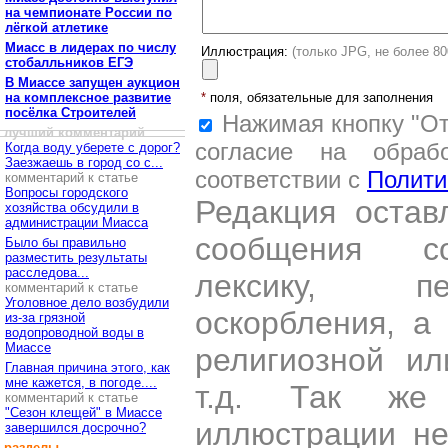
на чемпионате России по
лёгкой атлетике
Миасс в лидерах по числу
Иллюстрация:
(только JPG, не более 8
стобалльников ЕГЭ
В Миассе запущен аукцион
на комплексное развитие
*
поля, обязательные для заполнения
посёлка Строителей
Нажимая кнопку "От
лучший комментарий
согласие на обраб
Когда воду уберете с дорог?
Заезжаешь в город со с...
соответствии с
Полити
комментарий к статье
Вопросы городского
Редакция остав
хозяйства обсудили в
администрации Миасса
сообщения со
Было бы правильно
разместить результаты
расследова...
лексику, пе
комментарий к статье
Уголовное дело возбудили
оскорбления, а
из-за грязной
водопроводной воды в
Миассе
религиозной и
Главная причина этого, как
мне кажется, в погоде....
т.д. Так же
комментарий к статье
"Сезон клещей" в Миассе
иллюстрации н
завершился досрочно?
разделы