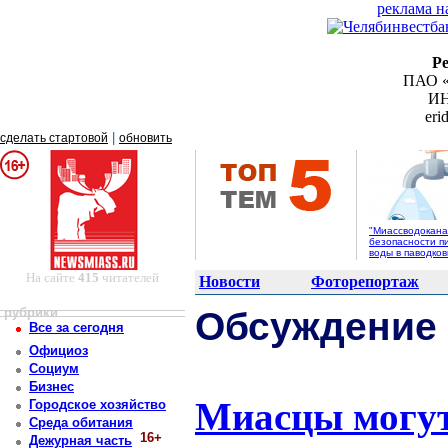
реклама н
Р
ПАО «
ИН
er
|
сделать стартовой
обновить
"Миассводоканал
безопасности п
воды в паводко
На сайте
415
читателей
Новости
Фоторепортаж
рубрики
Обсуждение
Все за сегодня
Официоз
Социум
Бизнес
Миасцы могут
Городское хозяйство
Среда обитания
16+
Дежурная часть