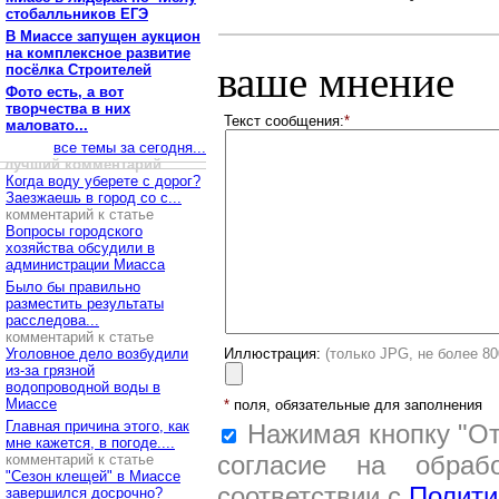
стобалльников ЕГЭ
В Миассе запущен аукцион
на комплексное развитие
ваше мнение
посёлка Строителей
Фото есть, а вот
творчества в них
Текст сообщения:
*
маловато...
все темы за сегодня...
лучший комментарий
Когда воду уберете с дорог?
Заезжаешь в город со с...
комментарий к статье
Вопросы городского
хозяйства обсудили в
администрации Миасса
Было бы правильно
разместить результаты
расследова...
комментарий к статье
Уголовное дело возбудили
Иллюстрация:
(только JPG, не более 8
из-за грязной
водопроводной воды в
Миассе
*
поля, обязательные для заполнения
Главная причина этого, как
Нажимая кнопку "От
мне кажется, в погоде....
согласие на обраб
комментарий к статье
"Сезон клещей" в Миассе
соответствии с
Полити
завершился досрочно?