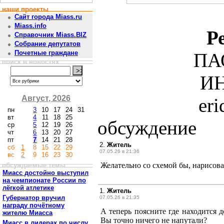
наши проекты
Сайт города Miass.ru
Miass.info
Р
Справочник Miass.BIZ
Собрание депутатов
Почетные граждане
ПА
поиск в новостях
ИН
Август, 2026
er
пн
3
10
17
24
31
вт
4
11
18
25
обсуждение
ср
5
12
19
26
чт
6
13
20
27
пт
7
14
21
28
2.
Житель
сб
1
8
15
22
29
07.05.26 в 21:36
вс
2
9
16
23
30
Желательно со схемой бы, нарисова
обсуждаемые темы
Миасс достойно выступил
на чемпионате России по
лёгкой атлетике
1.
Житель
Губернатор вручил
07.05.26 в 21:35
награду почётному
А теперь поясните где находится 
жителю Миасса
Вы точно ничего не напутали?
Миасс в лидерах по числу