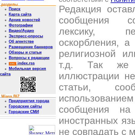
разделы
Редакция остав
Поиск
Карта сайта
сообщения со
Архив новостей
Фотографии
лексику, пе
Видео/Аудио
Экспресс-опросы
оскорбления, а
Об агентстве
Размещение баннеров
религиозной и
Обзоры и статьи
Вопросы к редакции
т.д. Так же
index.rss
Мобильная версия
иллюстрации н
сайта
статьи, со
использован
Miass.BIZ
Предприятия города
сообщения на 
Городские сайты
Городские СМИ
иностранных яз
не совпадать с 