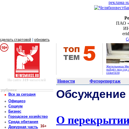
реклама н
Р
ПАО «
ИН
er
С
|
сделать стартовой
обновить
Жительница Ми
пойдёт под суд 
сожителя
На сайте
319
читателей
Новости
Фоторепортаж
рубрики
Обсуждение
Все за сегодня
Официоз
Социум
Бизнес
О перекрытии 
Городское хозяйство
Среда обитания
16+
Дежурная часть