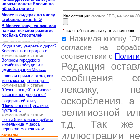
на чемпионате России по
лёгкой атлетике
Миасс в лидерах по числу
Иллюстрация:
(только JPG, не более 8
стобалльников ЕГЭ
В Миассе запущен аукцион
на комплексное развитие
*
поля, обязательные для заполнения
посёлка Строителей
Нажимая кнопку "От
лучший комментарий
согласие на обраб
Когда воду уберете с дорог?
Заезжаешь в город со с...
соответствии с
Полити
комментарий к статье
Вопросы городского
Редакция остав
хозяйства обсудили в
администрации Миасса
сообщения со
Главная причина этого, как
мне кажется, в погоде....
комментарий к статье
лексику, пе
"Сезон клещей" в Миассе
завершился досрочно?
оскорбления, а
Подарить ей книгу
"Приключения Буратино",
религиозной и
пусть из...
комментарий к статье
Почти 5 миллионов рублей
т.д. Так же
жительница Миасса
перевела мошенникам
иллюстрации н
разделы
Поиск