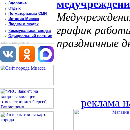
медучреждени
Здоровье
Отдых
Медучреждения
По материалам СМИ
История Миасса
Людям о людях
график работ
Коммунальная сводка
Официальный вестник
праздничные д
мы в соцсетях
реклама н