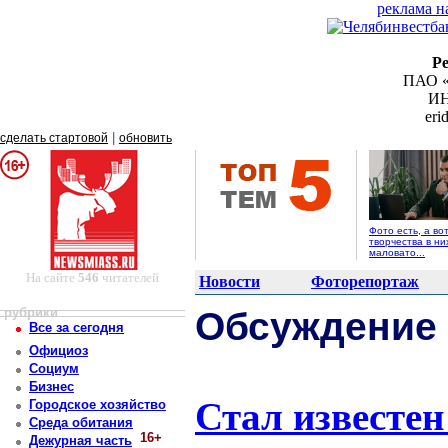
реклама н
Р
ПАО «
ИН
er
|
сделать стартовой
обновить
Фото есть, а во
творчества в ни
маловато...
На сайте
546
читателей
Новости
Фоторепортаж
рубрики
Обсуждение
Все за сегодня
Официоз
Социум
Бизнес
Стал известе
Городское хозяйство
Среда обитания
16+
Дежурная часть