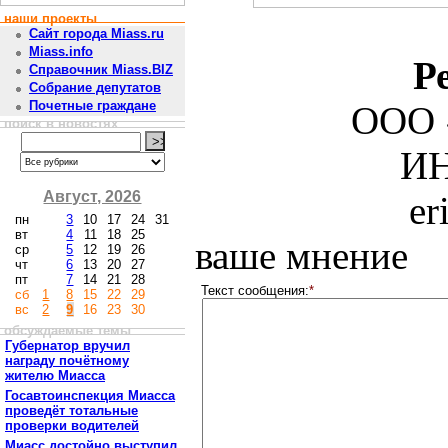
наши проекты
Сайт города Miass.ru
Miass.info
Р
Справочник Miass.BIZ
Собрание депутатов
Почетные граждане
ООО 
поиск в новостях
ИН
Август, 2026
er
пн
3
10
17
24
31
вт
4
11
18
25
ваше мнение
ср
5
12
19
26
чт
6
13
20
27
пт
7
14
21
28
Текст сообщения:
*
сб
1
8
15
22
29
вс
2
9
16
23
30
обсуждаемые темы
Губернатор вручил
награду почётному
жителю Миасса
Госавтоинспекция Миасса
проведёт тотальные
проверки водителей
Миасс достойно выступил