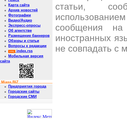
статьи, со
Карта сайта
Архив новостей
использован
Фотографии
Видео/Аудио
сообщения на 
Экспресс-опросы
Об агентстве
иностранных яз
Размещение баннеров
Обзоры и статьи
не совпадать с 
Вопросы к редакции
index.rss
Мобильная версия
сайта
Miass.BIZ
Предприятия города
Городские сайты
Городские СМИ