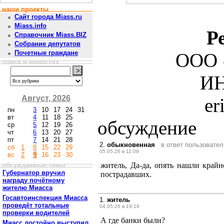
наши проекты
Сайт города Miass.ru
Miass.info
Р
Справочник Miass.BIZ
Собрание депутатов
Почетные граждане
ООО 
поиск в новостях
ИН
Август, 2026
er
пн
3
10
17
24
31
вт
4
11
18
25
обсуждение
ср
5
12
19
26
чт
6
13
20
27
пт
7
14
21
28
2.
обыкновенная
в ответ пользовате
сб
1
8
15
22
29
05.05.26 в 11:09
вс
2
9
16
23
30
житель, Да-да, опять нашли крайн
обсуждаемые темы
Губернатор вручил
пострадавших.
награду почётному
жителю Миасса
Госавтоинспекция Миасса
1.
житель
проведёт тотальные
04.05.26 в 19:18
проверки водителей
А где банки были?
Миасс достойно выступил