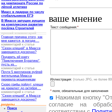
на чемпионате России по
лёгкой атлетике
Миасс в лидерах по числу
ваше мнение
стобалльников ЕГЭ
В Миассе запущен аукцион
на комплексное развитие
Текст сообщения:
*
посёлка Строителей
лучший комментарий
Главная причина этого, как
мне кажется, в погоде....
комментарий к статье
"Сезон клещей" в Миассе
завершился досрочно?
Подарить ей книгу
"Приключения Буратино",
пусть из...
комментарий к статье
Почти 5 миллионов рублей
жительница Миасса
перевела мошенникам
Иллюстрация:
(только JPG, не более 8
Скоро грибы пойдут, клещи
не дремлют до октября....
*
поля, обязательные для заполнения
комментарий к статье
"Сезон клещей" в Миассе
Нажимая кнопку "От
завершился досрочно?
согласие на обраб
разделы
Поиск
соответствии с
Полити