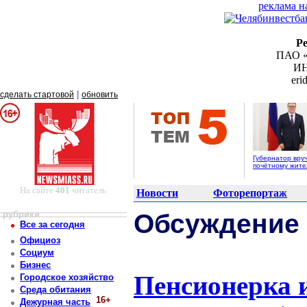
реклама н
Р
ПАО «
ИН
er
|
сделать стартовой
обновить
Губернатор вру
почётному жит
На сайте
401
читатель
Новости
Фоторепортаж
рубрики
Обсуждение
Все за сегодня
Официоз
Социум
Бизнес
Пенсионерка 
Городское хозяйство
Среда обитания
16+
Дежурная часть