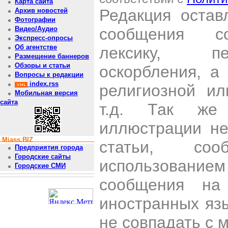
Карта сайта
Редакция остав
Архив новостей
Фотографии
сообщения со
Видео/Аудио
Экспресс-опросы
Об агентстве
лексику, пе
Размещение баннеров
Обзоры и статьи
оскорбления, а
Вопросы к редакции
index.rss
религиозной и
Мобильная версия
сайта
т.д. Так же
иллюстрации н
Miass.BIZ
статьи, со
Предприятия города
Городские сайты
использован
Городские СМИ
сообщения на 
иностранных яз
не совпадать с 