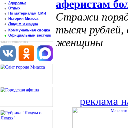
аферистам бо
Здоровье
Отдых
Стражи порядк
По материалам СМИ
История Миасса
Людям о людях
тысяч рублей, 
Коммунальная сводка
Официальный вестник
женщины
мы в соцсетях
реклама н