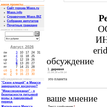
наши проекты
Сайт города Miass.ru
Miass.info
Р
Справочник Miass.BIZ
Собрание депутатов
Почетные граждане
О
поиск в новостях
ИН
Август, 2026
eri
пн
3
10
17
24
31
вт
4
11
18
25
обсуждение
ср
5
12
19
26
чт
6
13
20
27
пт
7
14
21
28
1.
деревня
сб
1
8
15
22
29
21.04.26 в 09:14
вс
2
9
16
23
30
это планета
обсуждаемые темы
"Сезон клещей" в Миассе
завершился досрочно?
"Миассводоканал" - о
безопасности питьевой
ваше мнение
воды в паводковый
период
Жительница Миасса
Текст сообщения:
*