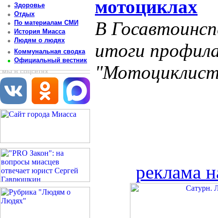
мотоциклах
Здоровье
Отдых
В Госавтоинсп
По материалам СМИ
История Миасса
Людям о людях
итоги профила
Коммунальная сводка
Официальный вестник
"Мотоциклист
мы в соцсетях
реклама н