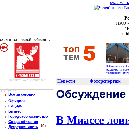
реклама н
Р
ПАО «
ИН
er
|
сделать стартовой
обновить
В Челябинской 
расширена льго
транспортному 
На сайте
745
читателей
Новости
Фоторепортаж
рубрики
Обсуждение
Все за сегодня
Официоз
Социум
Бизнес
В Миассе лов
Городское хозяйство
Среда обитания
16+
Дежурная часть