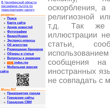
В Челябинской области
оскорбления, а
расширена льгота по
транспортному налогу
религиозной и
разделы
Поиск
Карта сайта
т.д. Так же
Архив новостей
Фотографии
иллюстрации н
Видео/Аудио
Экспресс-опросы
статьи, со
Об агентстве
Размещение баннеров
использован
Обзоры и статьи
Вопросы к редакции
сообщения на 
index.rss
Мобильная версия
иностранных яз
сайта
не совпадать с 
Miass.BIZ
Предприятия города
Городские сайты
Городские СМИ