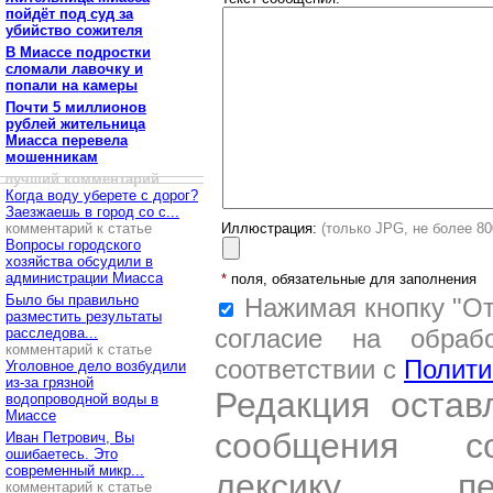
пойдёт под суд за
убийство сожителя
В Миассе подростки
сломали лавочку и
попали на камеры
Почти 5 миллионов
рублей жительница
Миасса перевела
мошенникам
лучший комментарий
Когда воду уберете с дорог?
Заезжаешь в город со с...
комментарий к статье
Иллюстрация:
(только JPG, не более 8
Вопросы городского
хозяйства обсудили в
администрации Миасса
*
поля, обязательные для заполнения
Было бы правильно
Нажимая кнопку "От
разместить результаты
согласие на обраб
расследова...
комментарий к статье
соответствии с
Полити
Уголовное дело возбудили
из-за грязной
Редакция остав
водопроводной воды в
Миассе
сообщения со
Иван Петрович, Вы
ошибаетесь. Это
современный микр...
лексику, пе
комментарий к статье