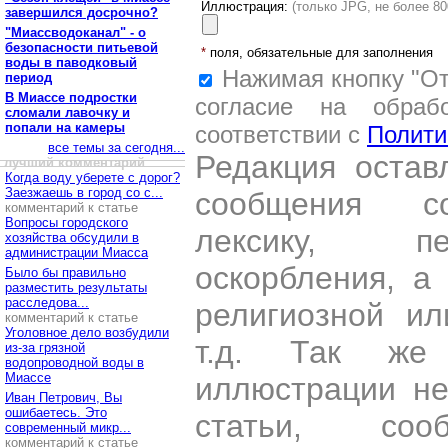
Иллюстрация:
(только JPG, не более 8
завершился досрочно?
"Миассводоканал" - о
безопасности питьевой
*
поля, обязательные для заполнения
воды в паводковый
Нажимая кнопку "От
период
В Миассе подростки
согласие на обраб
сломали лавочку и
попали на камеры
соответствии с
Полити
все темы за сегодня...
Редакция остав
лучший комментарий
Когда воду уберете с дорог?
Заезжаешь в город со с...
сообщения со
комментарий к статье
Вопросы городского
лексику, пе
хозяйства обсудили в
администрации Миасса
оскорбления, а
Было бы правильно
разместить результаты
расследова...
религиозной и
комментарий к статье
Уголовное дело возбудили
т.д. Так же
из-за грязной
водопроводной воды в
Миассе
иллюстрации н
Иван Петрович, Вы
ошибаетесь. Это
статьи, со
современный микр...
комментарий к статье