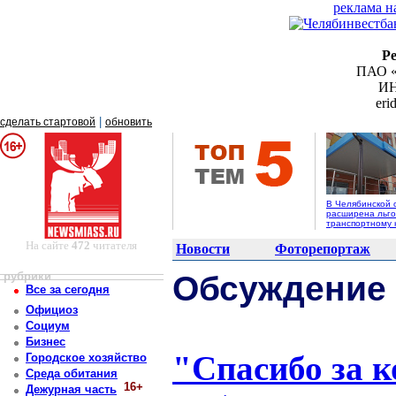
реклама н
Р
ПАО «
ИН
er
|
сделать стартовой
обновить
В Челябинской 
расширена льго
транспортному 
На сайте
472
читателя
Новости
Фоторепортаж
рубрики
Обсуждение
Все за сегодня
Официоз
Социум
Бизнес
"Спасибо за к
Городское хозяйство
Среда обитания
16+
Дежурная часть