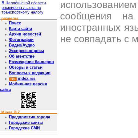
использован
В Челябинской области
расширена льгота по
транспортному налогу
сообщения на 
разделы
Поиск
иностранных яз
Карта сайта
Архив новостей
не совпадать с 
Фотографии
Видео/Аудио
Экспресс-опросы
Об агентстве
Размещение баннеров
Обзоры и статьи
Вопросы к редакции
index.rss
Мобильная версия
сайта
Miass.BIZ
Предприятия города
Городские сайты
Городские СМИ