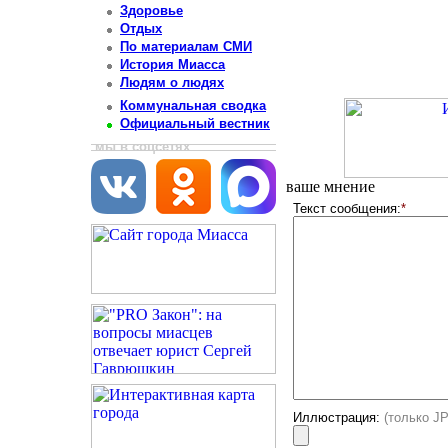
Здоровье
Отдых
По материалам СМИ
История Миасса
Людям о людях
Коммунальная сводка
Официальный вестник
мы в соцсетях
ваше мнение
Текст сообщения:
*
Иллюстрация:
(только J