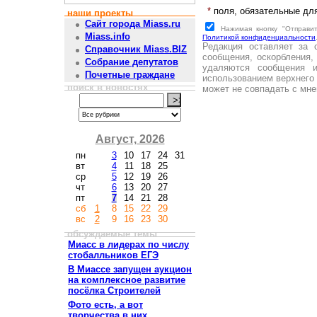
*
поля, обязательные дл
наши проекты
Сайт города Miass.ru
Нажимая кнопку "Отправи
Miass.info
Политикой конфиденциальности
Редакция оставляет за 
Справочник Miass.BIZ
сообщения, оскорбления,
Собрание депутатов
удаляются сообщения 
Почетные граждане
использованием верхнего 
поиск в новостях
может не совпадать с мне
Август, 2026
пн
3
10
17
24
31
вт
4
11
18
25
ср
5
12
19
26
чт
6
13
20
27
пт
7
14
21
28
сб
1
8
15
22
29
вс
2
9
16
23
30
обсуждаемые темы
Миасс в лидерах по числу
стобалльников ЕГЭ
В Миассе запущен аукцион
на комплексное развитие
посёлка Строителей
Фото есть, а вот
творчества в них