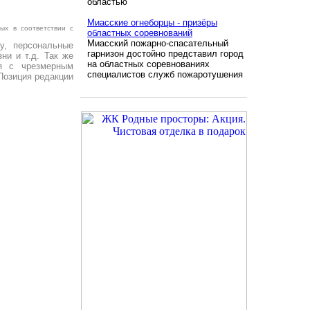
областью"
Миасские огнеборцы - призёры
ых в соответствии с
областных соревнований
Миасский пожарно-спасательный
у, персональные
гарнизон достойно представил город
ни и т.д. Так же
на областных соревнованиях
я с чрезмерным
специалистов служб пожаротушения
Позиция редакции