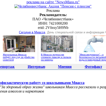
реклама на сайте "NewsMiass.ru"
Реклама
Рекламодатель:
ПАО «Челябинвестбанк»
ИНН: 7421000200
erid: 2Vfnxy5H9Nb
Сегодня в Миассе
, День специальной связи и информации
Жительница Миасса
В Миассе подростки
"Миассводоканал" - о
пойдёт под суд за убийство
сломали лавочку и попали
безопасности питьевой
сожителя
на камеры
воды в паводковый пер
епортаж
Интервью
Мнения
Фотофакт
офилактическую работу со школьниками Миасса
"За здоровый образ жизни" школьникам Миасса рассказали о ра
ения алкоголя и наркотиков