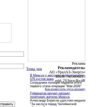
Реклама
Рекламодатель:
Темы дня
АО «УралАЗ-Энерго»
В Миассе у местного жителя изъяли
ИНН: 7415036215
576 кустов мака
erid: 2VfnxwJkv4R
Сотрудники полиции подвели итоги
первого этапа операции "Мак-2026"
Как разместить здесь рекламу
Губернатор вручил награду
почётному жителю Миасса
Александр Борисов удостоен медали
"За заслуги перед Челябинской