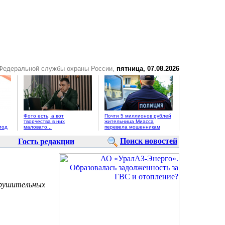
 Федеральной службы охраны России,
пятница, 07.08.2026
Фото есть, а вот
Почти 5 миллионов рублей
творчества в них
жительница Миасса
иод
маловато...
перевела мошенникам
Поиск новостей
Гость редакции
зрушительных