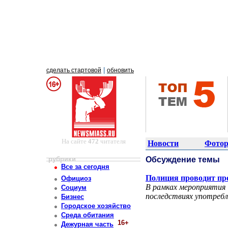
|
сделать стартовой
обновить
На сайте
472
читателя
Новости
Фотор
рубрики
Обсуждение темы
Все за сегодня
Полиция проводит пр
Официоз
В рамках мероприятия 
Социум
последствиях употребл
Бизнес
Городское хозяйство
Среда обитания
16+
Дежурная часть