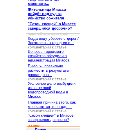
маловато...
Жительница Миасса
пойдёт под суд за
убийство сожителя
"Сезон клещей" в Миассе
завершился досрочно?
лучший комментарий
Когда воду уберете с дорог?
Заезжаешь в город со с...
комментарий к статье
Вопросы городского
хозяйства обсудили в
администрации Миасса
Было бы правильно
разместить результаты
расследова...
комментарий к статье
Уголовное дело возбудили
из-за грязной
водопроводной воды в
Миассе
Главная причина этого, как
мне кажется, в погоде....
комментарий к статье
"Сезон клещей" в Миассе
завершился досрочно?
разделы
Поиск