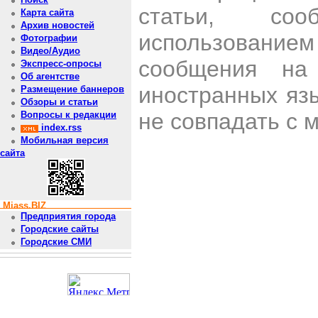
статьи, со
Карта сайта
Архив новостей
использован
Фотографии
Видео/Аудио
сообщения на 
Экспресс-опросы
Об агентстве
иностранных яз
Размещение баннеров
Обзоры и статьи
не совпадать с 
Вопросы к редакции
index.rss
Мобильная версия
сайта
Miass.BIZ
Предприятия города
Городские сайты
Городские СМИ