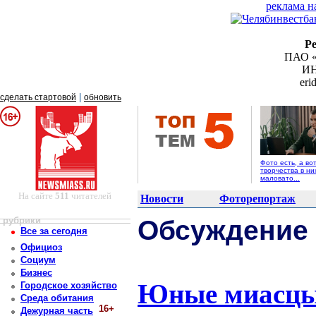
реклама н
Р
ПАО «
ИН
er
|
сделать стартовой
обновить
Фото есть, а во
творчества в ни
маловато...
На сайте
511
читателей
Новости
Фоторепортаж
рубрики
Обсуждение
Все за сегодня
Официоз
Социум
Бизнес
Юные миасцы 
Городское хозяйство
Среда обитания
16+
Дежурная часть