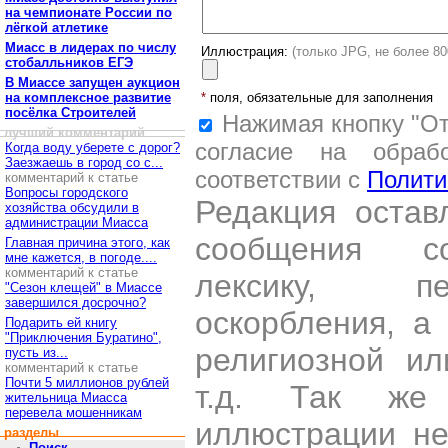
на чемпионате России по
лёгкой атлетике
Миасс в лидерах по числу
Иллюстрация:
(только JPG, не более 8
стобалльников ЕГЭ
В Миассе запущен аукцион
на комплексное развитие
*
поля, обязательные для заполнения
посёлка Строителей
Нажимая кнопку "От
лучший комментарий
согласие на обраб
Когда воду уберете с дорог?
Заезжаешь в город со с...
соответствии с
Полити
комментарий к статье
Вопросы городского
Редакция остав
хозяйства обсудили в
администрации Миасса
сообщения со
Главная причина этого, как
мне кажется, в погоде....
комментарий к статье
лексику, пе
"Сезон клещей" в Миассе
завершился досрочно?
оскорбления, а
Подарить ей книгу
"Приключения Буратино",
религиозной и
пусть из...
комментарий к статье
Почти 5 миллионов рублей
т.д. Так же
жительница Миасса
перевела мошенникам
иллюстрации н
разделы
Поиск