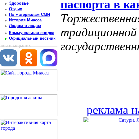
паспорта в к
Здоровье
Отдых
Торжественная
По материалам СМИ
История Миасса
Людям о людях
традиционной
Коммунальная сводка
Официальный вестник
государственн
мы в соцсетях
реклама н