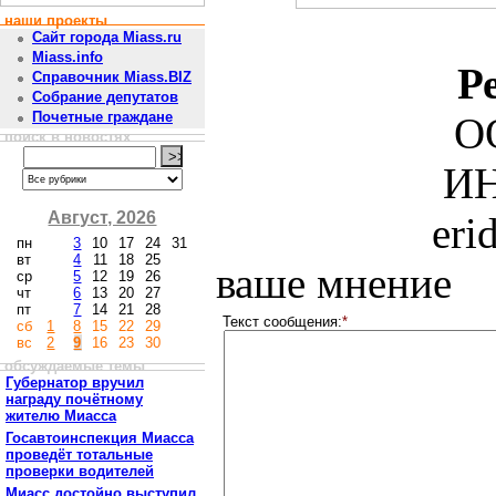
наши проекты
Сайт города Miass.ru
Miass.info
Р
Справочник Miass.BIZ
Собрание депутатов
Почетные граждане
О
поиск в новостях
ИН
Август, 2026
eri
пн
3
10
17
24
31
вт
4
11
18
25
ваше мнение
ср
5
12
19
26
чт
6
13
20
27
пт
7
14
21
28
Текст сообщения:
*
сб
1
8
15
22
29
вс
2
9
16
23
30
обсуждаемые темы
Губернатор вручил
награду почётному
жителю Миасса
Госавтоинспекция Миасса
проведёт тотальные
проверки водителей
Миасс достойно выступил