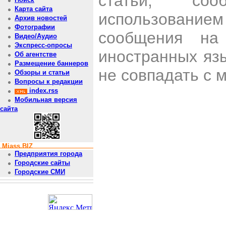
статьи, со
Карта сайта
использован
Архив новостей
Фотографии
сообщения на 
Видео/Аудио
Экспресс-опросы
иностранных яз
Об агентстве
Размещение баннеров
не совпадать с 
Обзоры и статьи
Вопросы к редакции
index.rss
Мобильная версия
сайта
Miass.BIZ
Предприятия города
Городские сайты
Городские СМИ