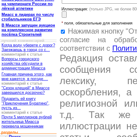
на чемпионате России по
лёгкой атлетике
Иллюстрация:
(только JPG, не более 8
Миасс в лидерах по числу
стобалльников ЕГЭ
*
поля, обязательные для заполнения
В Миассе запущен аукцион
Нажимая кнопку "От
на комплексное развитие
посёлка Строителей
согласие на обраб
лучший комментарий
Когда воду уберете с дорог?
соответствии с
Полити
Заезжаешь в город со с...
комментарий к статье
Редакция остав
Вопросы городского
хозяйства обсудили в
сообщения со
администрации Миасса
Главная причина этого, как
лексику, пе
мне кажется, в погоде....
комментарий к статье
"Сезон клещей" в Миассе
оскорбления, а
завершился досрочно?
Подарить ей книгу
религиозной и
"Приключения Буратино",
пусть из...
т.д. Так же
комментарий к статье
Почти 5 миллионов рублей
жительница Миасса
иллюстрации н
перевела мошенникам
разделы
Поиск