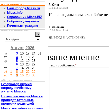
наши проекты
2.
Олег
Сайт города Miass.ru
10.04.26 в 17:23
Miass.info
Наши вандалы сломают, к бабке не х
Справочник Miass.BIZ
Собрание депутатов
Почетные граждане
1.
valerian
поиск в новостях
10.04.26 в 12:48
да везде и установить!
Август, 2026
пн
3
10
17
24
31
ваше мнение
вт
4
11
18
25
ср
5
12
19
26
чт
6
13
20
27
Текст сообщения:
*
пт
7
14
21
28
сб
1
8
15
22
29
вс
2
9
16
23
30
обсуждаемые темы
Губернатор вручил
награду почётному
жителю Миасса
Госавтоинспекция Миасса
проведёт тотальные
проверки водителей
Миасс достойно выступил