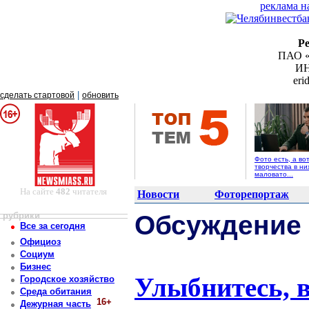
реклама н
Р
ПАО «
ИН
er
|
сделать стартовой
обновить
Фото есть, а во
творчества в ни
маловато...
На сайте
482
читателя
Новости
Фоторепортаж
рубрики
Обсуждение
Все за сегодня
Официоз
Социум
Бизнес
Улыбнитесь, 
Городское хозяйство
Среда обитания
16+
Дежурная часть