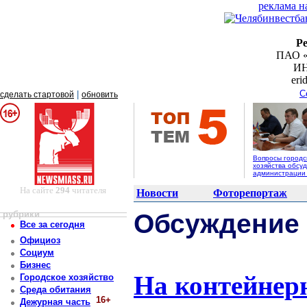
реклама н
Р
ПАО «
ИН
er
С
|
сделать стартовой
обновить
Вопросы городс
хозяйства обсуд
администрации
На сайте
294
читателя
Новости
Фоторепортаж
рубрики
Обсуждение
Все за сегодня
Официоз
Социум
Бизнес
На контейнер
Городское хозяйство
Среда обитания
16+
Дежурная часть