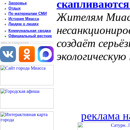
скапливаются
Здоровье
Отдых
Жителям Миас
По материалам СМИ
История Миасса
Людям о людях
несанкциониро
Коммунальная сводка
Официальный вестник
создаёт серьё
мы в соцсетях
экологическую
реклама н