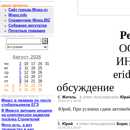
наши проекты
Сайт города Miass.ru
Miass.info
Справочник Miass.BIZ
Собрание депутатов
Почетные граждане
Р
поиск в новостях
О
Август, 2026
ИН
пн
3
10
17
24
31
вт
4
11
18
25
eri
ср
5
12
19
26
чт
6
13
20
27
пт
7
14
21
28
обсуждение
сб
1
8
15
22
29
вс
2
9
16
23
30
обсуждаемые темы
6.
Житель
в ответ пользователю
Юри
Миасс в лидерах по числу
10.04.26 в 18:58
стобалльников ЕГЭ
Юрий, При условии сдачи автомоби
В Миассе запущен аукцион
на комплексное развитие
посёлка Строителей
5.
Юрий
в ответ пользователю
Борис
Фото есть, а вот
10.04.26 в 18:18
творчества в них