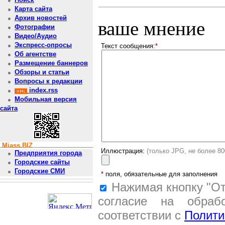
Карта сайта
Архив новостей
ваше мнение
Фотографии
Видео/Аудио
Экспресс-опросы
Текст сообщения:
*
Об агентстве
Размещение баннеров
Обзоры и статьи
Вопросы к редакции
index.rss
Мобильная версия
сайта
Miass.BIZ
Иллюстрация:
(только JPG, не более 8
Предприятия города
Городские сайты
Городские СМИ
*
поля, обязательные для заполнения
Нажимая кнопку "От
согласие на обраб
соответствии с
Полити