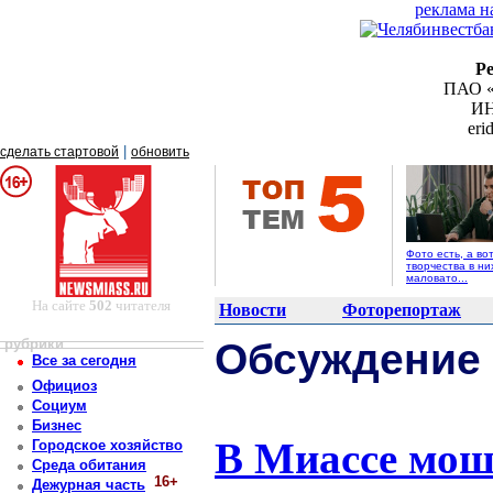
реклама н
Р
ПАО «
ИН
er
|
сделать стартовой
обновить
Фото есть, а во
творчества в ни
маловато...
На сайте
502
читателя
Новости
Фоторепортаж
рубрики
Обсуждение
Все за сегодня
Официоз
Социум
Бизнес
В Миассе мош
Городское хозяйство
Среда обитания
16+
Дежурная часть