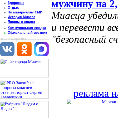
мужчину на 2
Здоровье
Отдых
Миасца убеди
По материалам СМИ
История Миасса
Людям о людях
и перевести вс
Коммунальная сводка
Официальный вестник
"безопасный с
мы в соцсетях
реклама н