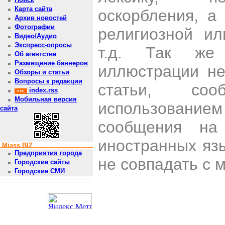
Карта сайта
оскорбления, а
Архив новостей
Фотографии
религиозной и
Видео/Аудио
Экспресс-опросы
т.д. Так же
Об агентстве
Размещение баннеров
иллюстрации н
Обзоры и статьи
Вопросы к редакции
статьи, со
index.rss
Мобильная версия
использован
сайта
сообщения на 
иностранных яз
Miass.BIZ
Предприятия города
не совпадать с 
Городские сайты
Городские СМИ