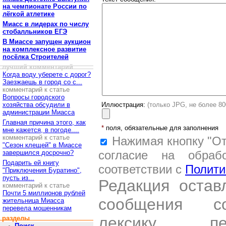
на чемпионате России по
лёгкой атлетике
Миасс в лидерах по числу
стобалльников ЕГЭ
В Миассе запущен аукцион
на комплексное развитие
посёлка Строителей
лучший комментарий
Когда воду уберете с дорог?
Заезжаешь в город со с...
комментарий к статье
Вопросы городского
хозяйства обсудили в
Иллюстрация:
(только JPG, не более 8
администрации Миасса
Главная причина этого, как
*
поля, обязательные для заполнения
мне кажется, в погоде....
комментарий к статье
Нажимая кнопку "От
"Сезон клещей" в Миассе
согласие на обраб
завершился досрочно?
Подарить ей книгу
соответствии с
Полити
"Приключения Буратино",
пусть из...
Редакция остав
комментарий к статье
Почти 5 миллионов рублей
сообщения со
жительница Миасса
перевела мошенникам
лексику, пе
разделы
Поиск