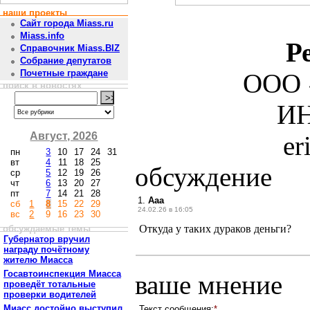
наши проекты
Сайт города Miass.ru
Miass.info
Р
Справочник Miass.BIZ
Собрание депутатов
Почетные граждане
ООО 
поиск в новостях
ИН
Август, 2026
er
пн
3
10
17
24
31
вт
4
11
18
25
обсуждение
ср
5
12
19
26
чт
6
13
20
27
пт
7
14
21
28
1.
Ааа
сб
1
8
15
22
29
24.02.26 в 16:05
вс
2
9
16
23
30
Откуда у таких дураков деньги?
обсуждаемые темы
Губернатор вручил
награду почётному
жителю Миасса
Госавтоинспекция Миасса
ваше мнение
проведёт тотальные
проверки водителей
Миасс достойно выступил
Текст сообщения:
*