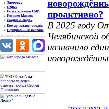
новорождённы
Здоровье
Отдых
проактивно?
По материалам СМИ
История Миасса
Людям о людях
В 2025 году О
Коммунальная сводка
Официальный вестник
Челябинской о
мы в соцсетях
назначило един
новорождённы
реклама н