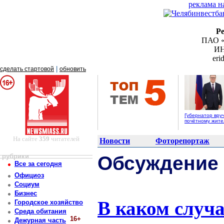
реклама н
Р
ПАО «
ИН
er
|
сделать стартовой
обновить
Губернатор вру
почётному жит
На сайте
359
читателей
Новости
Фоторепортаж
рубрики
Обсуждение
Все за сегодня
Официоз
Социум
Бизнес
В каком случа
Городское хозяйство
Среда обитания
16+
Дежурная часть