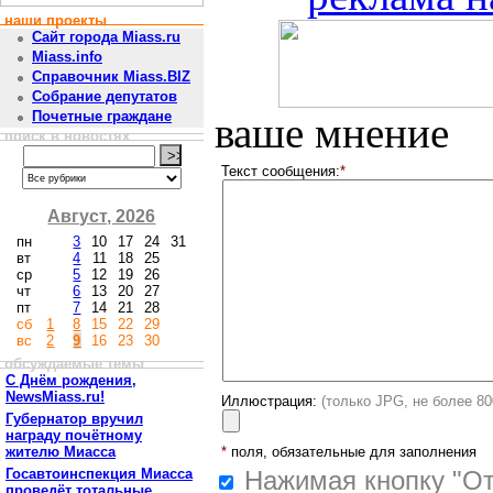
наши проекты
Сайт города Miass.ru
Miass.info
Справочник Miass.BIZ
Собрание депутатов
Почетные граждане
ваше мнение
поиск в новостях
Текст сообщения:
*
Август, 2026
пн
3
10
17
24
31
вт
4
11
18
25
ср
5
12
19
26
чт
6
13
20
27
пт
7
14
21
28
сб
1
8
15
22
29
вс
2
9
16
23
30
обсуждаемые темы
С Днём рождения,
NewsMiass.ru!
Иллюстрация:
(только JPG, не более 8
Губернатор вручил
награду почётному
жителю Миасса
*
поля, обязательные для заполнения
Госавтоинспекция Миасса
Нажимая кнопку "От
проведёт тотальные