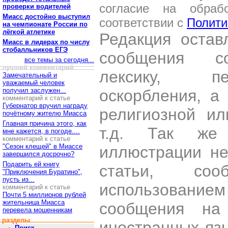
согласие на обраб
проверки водителей
Миасс достойно выступил
соответствии с
Полити
на чемпионате России по
лёгкой атлетике
Редакция остав
Миасс в лидерах по числу
стобалльников ЕГЭ
сообщения со
все темы за сегодня...
лучший комментарий
лексику, пе
Замечательный и
уважаемый человек
получил заслужен...
оскорбления, а
комментарий к статье
Губернатор вручил награду
религиозной и
почётному жителю Миасса
Главная причина этого, как
т.д. Так же
мне кажется, в погоде....
комментарий к статье
"Сезон клещей" в Миассе
иллюстрации н
завершился досрочно?
Подарить ей книгу
статьи, со
"Приключения Буратино",
пусть из...
использован
комментарий к статье
Почти 5 миллионов рублей
жительница Миасса
сообщения на 
перевела мошенникам
разделы
иностранных яз
Поиск