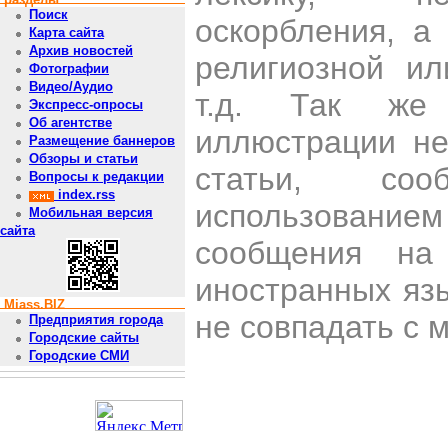
Поиск
оскорбления, а
Карта сайта
Архив новостей
религиозной и
Фотографии
Видео/Аудио
т.д. Так же
Экспресс-опросы
Об агентстве
иллюстрации н
Размещение баннеров
Обзоры и статьи
статьи, со
Вопросы к редакции
index.rss
использован
Мобильная версия
сайта
сообщения на 
иностранных яз
Miass.BIZ
не совпадать с 
Предприятия города
Городские сайты
Городские СМИ