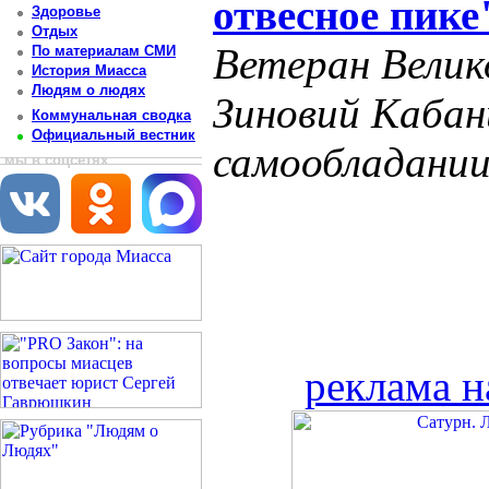
отвесное пике
Здоровье
Отдых
Ветеран Велик
По материалам СМИ
История Миасса
Людям о людях
Зиновий Кабан
Коммунальная сводка
Официальный вестник
самообладани
мы в соцсетях
реклама н