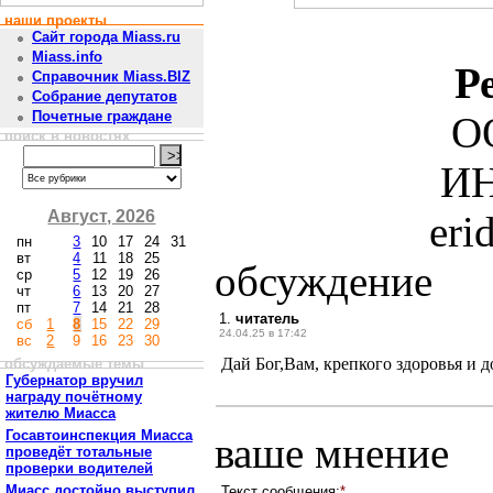
наши проекты
Сайт города Miass.ru
Miass.info
Р
Справочник Miass.BIZ
Собрание депутатов
Почетные граждане
О
поиск в новостях
ИН
Август, 2026
eri
пн
3
10
17
24
31
вт
4
11
18
25
обсуждение
ср
5
12
19
26
чт
6
13
20
27
пт
7
14
21
28
1.
читатель
сб
1
8
15
22
29
24.04.25 в 17:42
вс
2
9
16
23
30
Дай Бог,Вам, крепкого здоровья и 
обсуждаемые темы
Губернатор вручил
награду почётному
жителю Миасса
Госавтоинспекция Миасса
ваше мнение
проведёт тотальные
проверки водителей
Миасс достойно выступил
Текст сообщения:
*