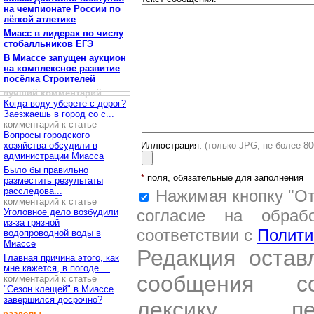
на чемпионате России по
лёгкой атлетике
Миасс в лидерах по числу
стобалльников ЕГЭ
В Миассе запущен аукцион
на комплексное развитие
посёлка Строителей
лучший комментарий
Когда воду уберете с дорог?
Заезжаешь в город со с...
комментарий к статье
Вопросы городского
хозяйства обсудили в
Иллюстрация:
(только JPG, не более 8
администрации Миасса
Было бы правильно
*
поля, обязательные для заполнения
разместить результаты
расследова...
Нажимая кнопку "От
комментарий к статье
согласие на обраб
Уголовное дело возбудили
из-за грязной
соответствии с
Полити
водопроводной воды в
Миассе
Редакция остав
Главная причина этого, как
мне кажется, в погоде....
сообщения со
комментарий к статье
"Сезон клещей" в Миассе
завершился досрочно?
лексику, пе
разделы