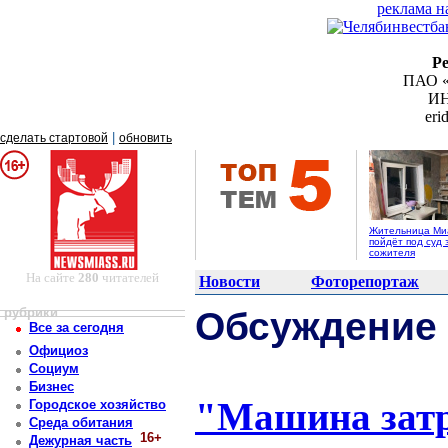
реклама н
Р
ПАО «
ИН
er
|
сделать стартовой
обновить
Жительница Ми
пойдёт под суд 
сожителя
На сайте
280
читателей
Новости
Фоторепортаж
рубрики
Обсуждение
Все за сегодня
Официоз
Социум
Бизнес
"Машина затр
Городское хозяйство
Среда обитания
16+
Дежурная часть