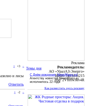
Реклама
+
+3
–
Рекламодатель:
Темы дня
АО «УралАЗ-Энерго»
С Днём рождения, NewsMiass.ru!
ИНН: 7415036215
Базилио и лисы
Агентству новостей NewsMiass.ru
erid: 2VfnxwJkv4R
исполнилось 22 года
Ответить
Как разместить здесь рекламу
+
-2
–