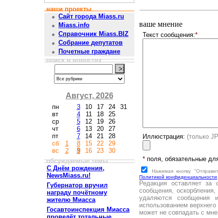
наши проекты
Сайт города Miass.ru
ваше мнение
Miass.info
Справочник Miass.BIZ
Текст сообщения:
*
Собрание депутатов
Почетные граждане
поиск в новостях
Август, 2026
пн
3
10
17
24
31
вт
4
11
18
25
ср
5
12
19
26
чт
6
13
20
27
пт
7
14
21
28
Иллюстрация:
(только J
сб
1
8
15
22
29
вс
2
9
16
23
30
*
поля, обязательные дл
обсуждаемые темы
С Днём рождения,
Нажимая кнопку "Отправи
NewsMiass.ru!
Политикой конфиденциальности
Редакция оставляет за 
Губернатор вручил
сообщения, оскорбления,
награду почётному
удаляются сообщения 
жителю Миасса
использованием верхнего 
Госавтоинспекция Миасса
может не совпадать с мне
проведёт тотальные