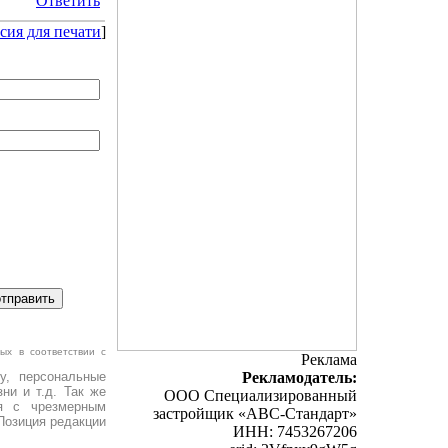
Ответить
сия для печати
]
ых в соответствии с
Реклама
у, персональные
Рекламодатель:
ни и т.д. Так же
ООО Специализированный
я с чрезмерным
застройщик «АВС-Стандарт»
Позиция редакции
ИНН: 7453267206