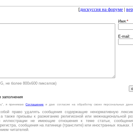
[
дискуссия на форуме
|
вер
Имя:
*
E-mail:
PG, не более 800х600 пикселов)
я заполнения
ть", я принимаю
Cоглашение
и даю согласие на обработку своих персональных данн
.
собой право удалять сообщения содержащие ненормативную лексик
 а также призывы к разжиганию религиозной или межнациональной роз
и иллюстрации не имеющие отношения к теме статьи, сообщени
регистра, сообщения на латинице (транслите) или иностранных языках. 
нием читателей.