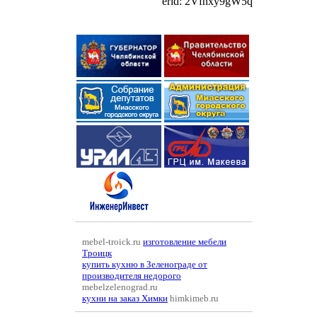
erid: 2Vfnxy9gW5q
mebel-troick.ru
изготовление мебели
Троицк
купить кухню в Зеленограде от
производителя недорого
mebelzelenograd.ru
кухни на заказ Химки
himkimeb.ru