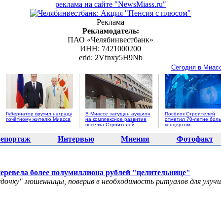
реклама на сайте "NewsMiass.ru"
Реклама
Рекламодатель:
ПАО «Челябинвестбанк»
ИНН: 7421000200
erid: 2Vfnxy5H9Nb
Сегодня в Миас
Губернатор вручил награду
В Миассе запущен аукцион
Посёлок Строителей
почётному жителю Миасса
на комплексное развитие
отметил 70-летие бол
посёлка Строителей
концертом
епортаж
Интервью
Мнения
Фотофакт
еревела более полумиллиона рублей "целительнице"
дочку" мошенницы, поверив в необходимость ритуалов для улуч