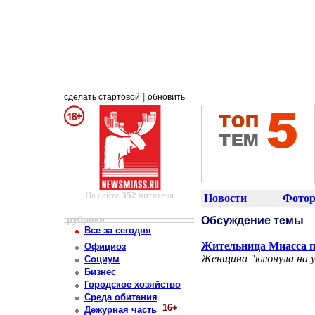
|
сделать стартовой
обновить
На сайте
352
читателя
Новости
Фотор
рубрики
Обсуждение темы
Все за сегодня
Жительница Миасса п
Официоз
Женщина "клюнула на у
Социум
Бизнес
Городское хозяйство
Среда обитания
16+
Дежурная часть