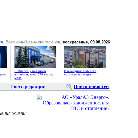
се
, Всемирный день книголюбов,
воскресенье, 09.08.2026
В Миассе у местного
В выходные в Миассе
ьшим
жителя изъяли 576 кустов
установится жара
мака
Поиск новостей
Гость редакции
шения жизни