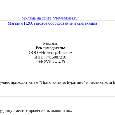
реклама на сайте "NewsMiass.ru"
Реклама
Рекламодатель:
ООО «ИнженерИнвест»
ИНН: 7415087210
erid: 2Vfnxwj4iEt
лучаях приходит на ум "Приключения Буратино" и песенка кота 
удвину вместе с дровесеком, львом и до..