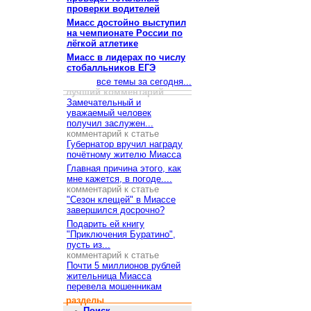
проверки водителей
Миасс достойно выступил
на чемпионате России по
лёгкой атлетике
Миасс в лидерах по числу
стобалльников ЕГЭ
все темы за сегодня...
лучший комментарий
Замечательный и
уважаемый человек
получил заслужен...
комментарий к статье
Губернатор вручил награду
почётному жителю Миасса
Главная причина этого, как
мне кажется, в погоде....
комментарий к статье
"Сезон клещей" в Миассе
завершился досрочно?
Подарить ей книгу
"Приключения Буратино",
пусть из...
комментарий к статье
Почти 5 миллионов рублей
жительница Миасса
перевела мошенникам
разделы
Поиск