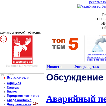
реклама н
Р
ПАО «
ИН
er
|
сделать стартовой
обновить
"Миассводоканал
безопасности п
воды в паводко
На сайте
414
читателей
Новости
Фоторепортаж
рубрики
Обсуждение
Все за сегодня
Официоз
Социум
Бизнес
Аварийный пе
Городское хозяйство
Среда обитания
16+
Дежурная часть