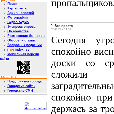
пропальщиков
Поиск
Карта сайта
Архив новостей
Фотографии
Видео/Аудио
9.
Все просто
Экспресс-опросы
07.08.24 в 14:30
Об агентстве
Размещение баннеров
Сегодня ут
Обзоры и статьи
Вопросы к редакции
спокойно виси
index.rss
Мобильная версия
сайта
доски со ср
сложили 
Miass.BIZ
Предприятия города
заградительны
Городские сайты
Городские СМИ
спокойно пр
держась за тр