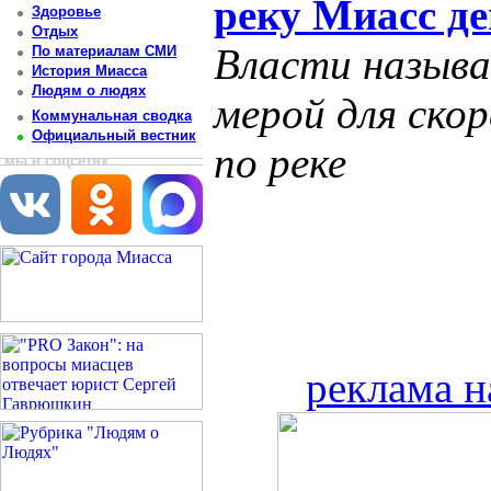
реку Миасс д
Здоровье
Отдых
Власти назыв
По материалам СМИ
История Миасса
Людям о людях
мерой для ско
Коммунальная сводка
Официальный вестник
по реке
мы в соцсетях
реклама н