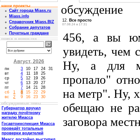
обсуждение
наши проекты
Сайт города Miass.ru
Miass.info
12.
Все просто
Справочник Miass.BIZ
07.08.24 в 17:31
Собрание депутатов
456, а вы ю
Почетные граждане
поиск в новостях
увидеть, чем с
Август, 2026
Ну, а для 
пн
3
10
17
24
31
вт
4
11
18
25
пропало" отно
ср
5
12
19
26
чт
6
13
20
27
пт
7
14
21
28
на метр". Ну,
сб
1
8
15
22
29
вс
2
9
16
23
30
обсуждаемые темы
обещаю не ра
Губернатор вручил
награду почётному
жителю Миасса
заговора мест
Госавтоинспекция Миасса
проведёт тотальные
проверки водителей
Миасс достойно выступил