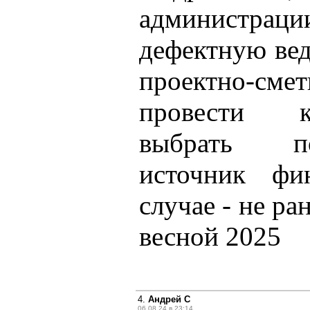
администра
дефектную вед
проектно-с
провести к
выбрать по
источник фи
случае - не ра
весной 2025
4.
Андрей С
06.08.24 в 23:14