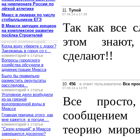
на чемпионате России по
лёгкой атлетике
11.
Тупой
Миасс в лидерах по числу
07.08.24 в 17:28
стобалльников ЕГЭ
Так как все 
В Миассе запущен аукцион
на комплексное развитие
посёлка Строителей
этом знают
лучший комментарий
Когда воду уберете с дорог?
Заезжаешь в город со с...
сделают!!
комментарий к статье
Вопросы городского
хозяйства обсудили в
администрации Миасса
Было бы правильно
разместить результаты
10.
456
в ответ пользователю
Все про
расследова...
07.08.24 в 14:55
комментарий к статье
Уголовное дело возбудили
Все просто
из-за грязной
водопроводной воды в
Миассе
сообщением
Главная причина этого, как
мне кажется, в погоде....
комментарий к статье
теорию миров
"Сезон клещей" в Миассе
завершился досрочно?
разделы