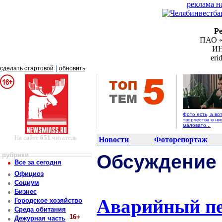
реклама н
Р
ПАО «
ИН
er
|
сделать стартовой
обновить
Фото есть, а во
творчества в ни
маловато...
На сайте
651
читатель
Новости
Фоторепортаж
рубрики
Обсуждение
Все за сегодня
Официоз
Социум
Бизнес
Аварийный пе
Городское хозяйство
Среда обитания
16+
Дежурная часть