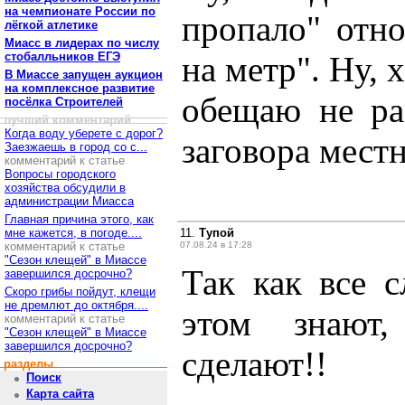
на чемпионате России по
пропало" отно
лёгкой атлетике
Миасс в лидерах по числу
стобалльников ЕГЭ
на метр". Ну,
В Миассе запущен аукцион
на комплексное развитие
обещаю не ра
посёлка Строителей
лучший комментарий
Когда воду уберете с дорог?
заговора мест
Заезжаешь в город со с...
комментарий к статье
Вопросы городского
хозяйства обсудили в
администрации Миасса
Главная причина этого, как
мне кажется, в погоде....
11.
Тупой
комментарий к статье
07.08.24 в 17:28
"Сезон клещей" в Миассе
Так как все 
завершился досрочно?
Скоро грибы пойдут, клещи
не дремлют до октября....
этом знают
комментарий к статье
"Сезон клещей" в Миассе
завершился досрочно?
сделают!!
разделы
Поиск
Карта сайта