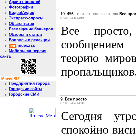
Архив новостей
Фотографии
Видео/Аудио
10.
456
в ответ пользователю
Все про
Экспресс-опросы
07.08.24 в 14:55
Об агентстве
Все просто
Размещение баннеров
Обзоры и статьи
сообщением
Вопросы к редакции
index.rss
Мобильная версия
теорию миров
сайта
пропальщиков
Miass.BIZ
Предприятия города
Городские сайты
Городские СМИ
9.
Все просто
07.08.24 в 14:30
Сегодня ут
спокойно виси