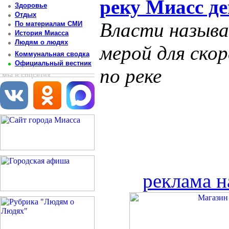
реку Миасс д
Здоровье
Отдых
Власти назыв
По материалам СМИ
История Миасса
Людям о людях
мерой для ско
Коммунальная сводка
Официальный вестник
по реке
мы в соцсетях
реклама н