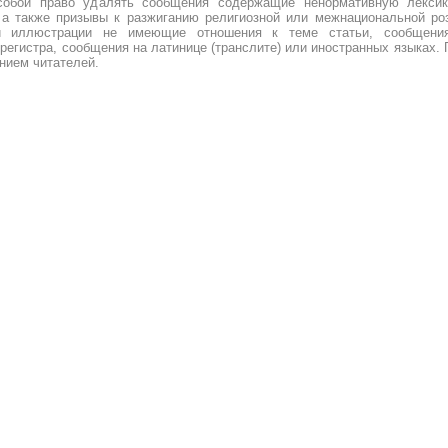
собой право удалять сообщения содержащие ненормативную лексик
 а также призывы к разжиганию религиозной или межнациональной роз
и иллюстрации не имеющие отношения к теме статьи, сообщени
регистра, сообщения на латинице (транслите) или иностранных языках. 
нием читателей.