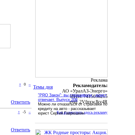
Реклама
+
0
–
Рекламодатель:
Темы дня
АО «УралАЗ-Энерго»
"PRO Закон": вы спрашивали - юрист
ИНН: 7415036215
отвечает. Выпуск 208
erid: 2VfnxwJkv4R
Ответить
Можно ли отказаться от страховки по
кредиту на авто - рассказывает
+
-5
–
Как разместить здесь рекламу
юрист Сергей Гаврюшкин
Ответить