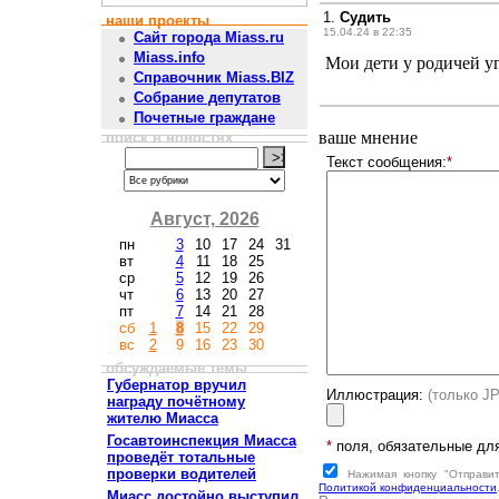
1.
Судить
наши проекты
15.04.24 в 22:35
Сайт города Miass.ru
Miass.info
Мои дети у родичей уг
Справочник Miass.BIZ
Собрание депутатов
Почетные граждане
ваше мнение
поиск в новостях
Текст сообщения:
*
Август, 2026
пн
3
10
17
24
31
вт
4
11
18
25
ср
5
12
19
26
чт
6
13
20
27
пт
7
14
21
28
сб
1
8
15
22
29
вс
2
9
16
23
30
обсуждаемые темы
Губернатор вручил
Иллюстрация:
(только J
награду почётному
жителю Миасса
Госавтоинспекция Миасса
*
поля, обязательные дл
проведёт тотальные
проверки водителей
Нажимая кнопку "Отправи
Политикой конфиденциальности
Миасс достойно выступил