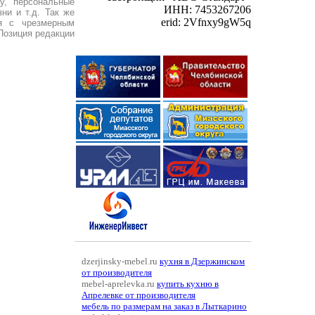
у, персональные
ИНН: 7453267206
ни и т.д. Так же
erid: 2Vfnxy9gW5q
я с чрезмерным
Позиция редакции
dzerjinsky-mebel.ru
кухня в Дзержинском
от производителя
mebel-aprelevka.ru
купить кухню в
Апрелевке от производителя
мебель по размерам на заказ в Лыткарино