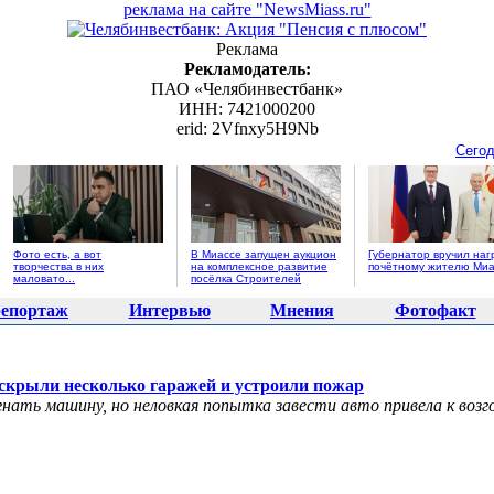
реклама на сайте "NewsMiass.ru"
Реклама
Рекламодатель:
ПАО «Челябинвестбанк»
ИНН: 7421000200
erid: 2Vfnxy5H9Nb
Сегод
Фото есть, а вот
В Миассе запущен аукцион
Губернатор вручил наг
творчества в них
на комплексное развитие
почётному жителю Миа
маловато...
посёлка Строителей
епортаж
Интервью
Мнения
Фотофакт
скрыли несколько гаражей и устроили пожар
нать машину, но неловкая попытка завести авто привела к воз