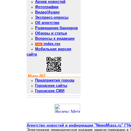
Архив новостей
Фотографии
Видео/Аудио
Экспресс-опросы
Об агентстве
Размещение баннеров
Обзоры и статьи
Вопросы к редакции
index.rss
Мобильная версия
сайта
Miass.BIZ
Предприятия города
Городские сайты
Городские СМИ
Агентство новостей и информации "NewsMiass.ru" ("Н
Электронное периодическое издание зарегистрировано в