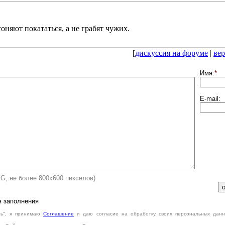
оняют покататься, а не грабят чужих.
[
дискуссия на форуме
|
вер
Имя:
*
E-mail:
PG, не более 800х600 пикселов)
я заполнения
ть", я принимаю
Cоглашение
и даю согласие на обработку своих персональных данн
.