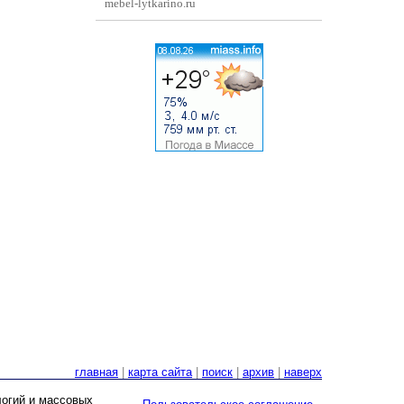
mebel-lytkarino.ru
главная
|
карта сайта
|
поиск
|
архив
|
наверх
логий и массовых