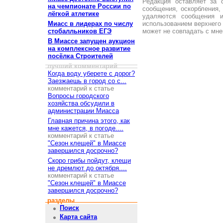
Редакция оставляет за 
на чемпионате России по
сообщения, оскорбления,
лёгкой атлетике
удаляются сообщения 
Миасс в лидерах по числу
использованием верхнего 
стобалльников ЕГЭ
может не совпадать с мне
В Миассе запущен аукцион
на комплексное развитие
посёлка Строителей
лучший комментарий
Когда воду уберете с дорог?
Заезжаешь в город со с...
комментарий к статье
Вопросы городского
хозяйства обсудили в
администрации Миасса
Главная причина этого, как
мне кажется, в погоде....
комментарий к статье
"Сезон клещей" в Миассе
завершился досрочно?
Скоро грибы пойдут, клещи
не дремлют до октября....
комментарий к статье
"Сезон клещей" в Миассе
завершился досрочно?
разделы
Поиск
Карта сайта