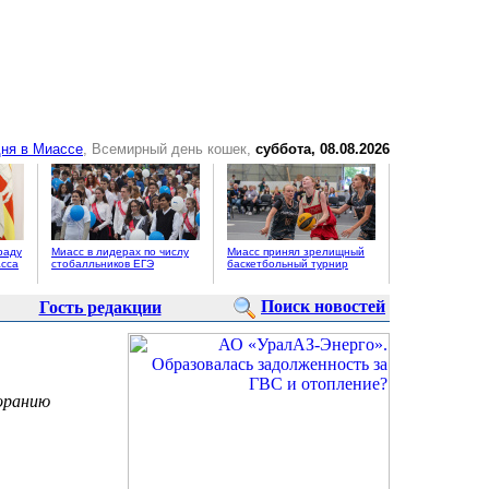
ня в Миассе
, Всемирный день кошек,
суббота, 08.08.2026
раду
Миасс в лидерах по числу
Миасс принял зрелищный
сса
стобалльников ЕГЭ
баскетбольный турнир
Поиск новостей
Гость редакции
горанию