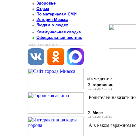
Здоровье
Отдых
По материалам СМИ
История Миасса
Людям о людях
Коммунальная сводка
Официальный вестник
мы в соцсетях
обсуждение
3.
горожанин
17.04.24 в 17:34
Родителей наказать по
2.
Мисс
16.04.24 в 18:10
А в каком гаражном к