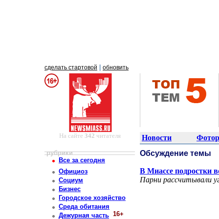
|
сделать стартовой
обновить
На сайте
342
читателя
Новости
Фотор
рубрики
Обсуждение темы
Все за сегодня
В Миассе подростки в
Официоз
Парни рассчитывали уг
Социум
Бизнес
Городское хозяйство
Среда обитания
16+
Дежурная часть