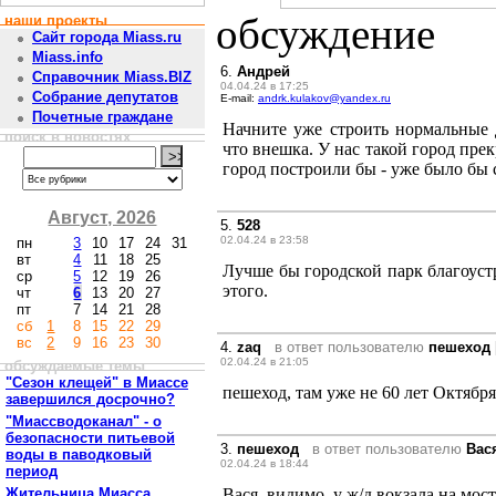
обсуждение
наши проекты
Сайт города Miass.ru
Miass.info
6.
Андрей
Справочник Miass.BIZ
04.04.24 в 17:25
Собрание депутатов
E-mail:
andrk.kulakov@yandex.ru
Почетные граждане
Начните уже строить нормальные д
поиск в новостях
что внешка. У нас такой город пре
город построили бы - уже было бы 
Август, 2026
5.
528
02.04.24 в 23:58
пн
3
10
17
24
31
вт
4
11
18
25
Лучше бы городской парк благоустр
ср
5
12
19
26
этого.
чт
6
13
20
27
пт
7
14
21
28
сб
1
8
15
22
29
вс
2
9
16
23
30
4.
zaq
в ответ пользователю
пешеход
02.04.24 в 21:05
обсуждаемые темы
"Сезон клещей" в Миассе
пешеход, там уже не 60 лет Октября
завершился досрочно?
"Миассводоканал" - о
безопасности питьевой
3.
пешеход
в ответ пользователю
Вас
воды в паводковый
02.04.24 в 18:44
период
Жительница Миасса
Вася, видимо, у ж/д вокзала на мост