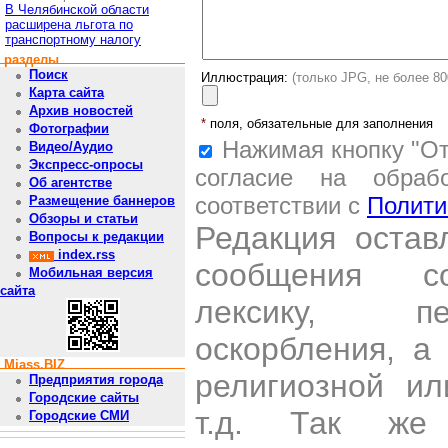
В Челябинской области
расширена льгота по
транспортному налогу
разделы
Поиск
Иллюстрация:
(только JPG, не более 8
Карта сайта
Архив новостей
*
поля, обязательные для заполнения
Фотографии
Нажимая кнопку "От
Видео/Аудио
Экспресс-опросы
согласие на обраб
Об агентстве
соответствии с
Полити
Размещение баннеров
Обзоры и статьи
Редакция остав
Вопросы к редакции
index.rss
сообщения со
Мобильная версия
сайта
лексику, пе
оскорбления, а
Miass.BIZ
религиозной и
Предприятия города
Городские сайты
т.д. Так же
Городские СМИ