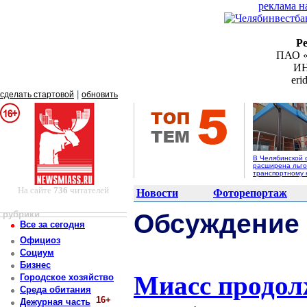
реклама н
Р
ПАО «
ИН
er
|
сделать стартовой
обновить
В Челябинской 
расширена льго
транспортному 
На сайте
736
читателей
Новости
Фоторепортаж
рубрики
Обсуждение
Все за сегодня
Официоз
Социум
Бизнес
Миасс продолж
Городское хозяйство
Среда обитания
16+
Дежурная часть