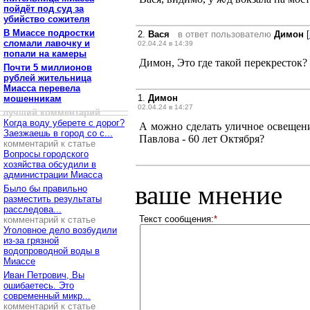
пойдёт под суд за
убийство сожителя
В Миассе подростки
2.
Вася
в ответ пользователю
Димон
[
сломали лавочку и
02.04.24 в 14:39
попали на камеры
Димон, Это где такой перекресток?
Почти 5 миллионов
рублей жительница
Миасса перевела
1.
Димон
мошенникам
02.04.24 в 14:27
лучший комментарий
Когда воду уберете с дорог?
А можно сделать уличное освещени
Заезжаешь в город со с...
Павлова - 60 лет Октября?
комментарий к статье
Вопросы городского
хозяйства обсудили в
администрации Миасса
ваше мнение
Было бы правильно
разместить результаты
расследова...
Текст сообщения:
*
комментарий к статье
Уголовное дело возбудили
из-за грязной
водопроводной воды в
Миассе
Иван Петрович, Вы
ошибаетесь. Это
современный микр...
комментарий к статье