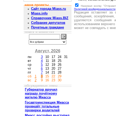
наши проекты
Нажимая кнопку "Отправи
Сайт города Miass.ru
Политикой конфиденциальности
Редакция оставляет за 
Miass.info
сообщения, оскорбления,
Справочник Miass.BIZ
удаляются сообщения 
Собрание депутатов
использованием верхнего 
Почетные граждане
может не совпадать с мне
поиск в новостях
Август, 2026
пн
3
10
17
24
31
вт
4
11
18
25
ср
5
12
19
26
чт
6
13
20
27
пт
7
14
21
28
сб
1
8
15
22
29
вс
2
9
16
23
30
обсуждаемые темы
Губернатор вручил
награду почётному
жителю Миасса
Госавтоинспекция Миасса
проведёт тотальные
проверки водителей
Миасс достойно выступил