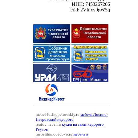
ИНН: 7453267206
erid: 2Vfnxy9gW5q
mebel-losinopetrovskiy.ru
мебель Лосино-
Петровский недорого
reutovmebel.ru
кухня на заказ недорого
Реутов
mebeldomodedovo.ru
мебель в