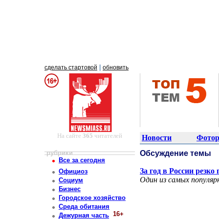
|
сделать стартовой
обновить
На сайте
365
читателей
Новости
Фотор
рубрики
Обсуждение темы
Все за сегодня
За год в России резк
Официоз
Один из самых популяр
Социум
Бизнес
Городское хозяйство
Среда обитания
16+
Дежурная часть