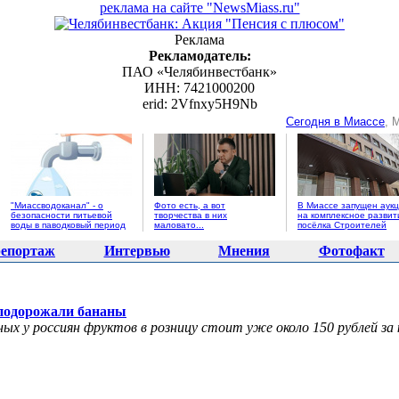
реклама на сайте "NewsMiass.ru"
Реклама
Рекламодатель:
ПАО «Челябинвестбанк»
ИНН: 7421000200
erid: 2Vfnxy5H9Nb
Сегодня в Миассе
, 
"Миассводоканал" - о
Фото есть, а вот
В Миассе запущен аук
безопасности питьевой
творчества в них
на комплексное развит
воды в паводковый период
маловато...
посёлка Строителей
епортаж
Интервью
Мнения
Фотофакт
о подорожали бананы
ных у россиян фруктов в розницу стоит уже около 150 рублей за