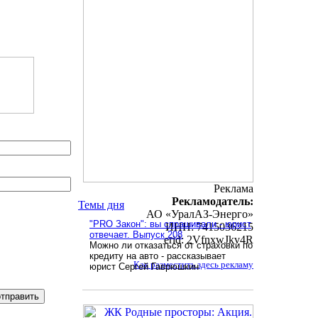
Реклама
Рекламодатель:
Темы дня
АО «УралАЗ-Энерго»
"PRO Закон": вы спрашивали - юрист
ИНН: 7415036215
отвечает. Выпуск 208
erid: 2VfnxwJkv4R
Можно ли отказаться от страховки по
кредиту на авто - рассказывает
Как разместить здесь рекламу
юрист Сергей Гаврюшкин