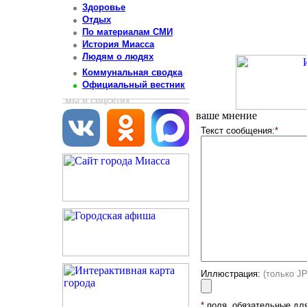
Здоровье
Отдых
По материалам СМИ
История Миасса
Людям о людях
Коммунальная сводка
Официальный вестник
мы в соцсетях
ваше мнение
Текст сообщения:
*
Иллюстрация:
(только J
*
поля, обязательные дл