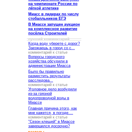
на чемпионате России по
лёгкой атлетике
Миасс в лидерах по числу
стобалльников ЕГЭ
В Миассе запущен аукцион
на комплексное развитие
посёлка Строителей
лучший комментарий
Когда воду уберете с дорог?
Заезжаешь в город со с...
комментарий к статье
Вопросы городского
хозяйства обсудили в
администрации Миасса
Было бы правильно
разместить результаты
расследова...
комментарий к статье
Уголовное дело возбудили
из-за грязной
водопроводной воды в
Миассе
Главная причина этого, как
мне кажется, в погоде....
комментарий к статье
"Сезон клещей" в Миассе
завершился досрочно?
разделы