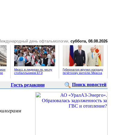
Международный день офтальмологии,
суббота, 08.08.2026
цион
Миасс в лидерах по числу
Губернатор вручил награду
ие
стобалльников ЕГЭ
почётному жителю Миасса
Поиск новостей
Гость редакции
 килограмм