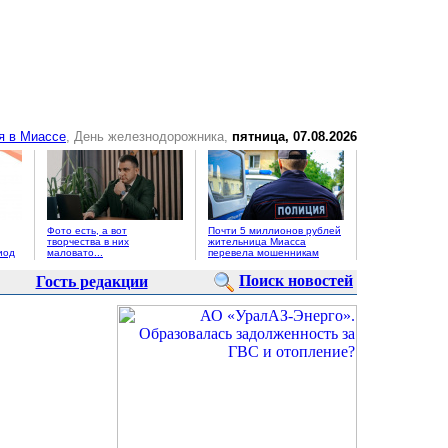
я в Миассе
, День железнодорожника,
пятница, 07.08.2026
Фото есть, а вот
Почти 5 миллионов рублей
творчества в них
жительница Миасса
иод
маловато...
перевела мошенникам
Поиск новостей
Гость редакции