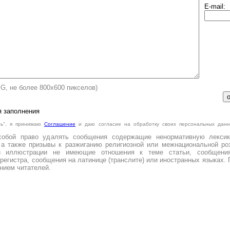
E-mail:
PG, не более 800х600 пикселов)
я заполнения
ть", я принимаю
Cоглашение
и даю согласие на обработку своих персональных данн
.
собой право удалять сообщения содержащие ненормативную лексик
 а также призывы к разжиганию религиозной или межнациональной роз
и иллюстрации не имеющие отношения к теме статьи, сообщени
регистра, сообщения на латинице (транслите) или иностранных языках. 
нием читателей.