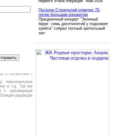
первого этапа операции "Мак-2026"
Посёлок Строителей отметил 70-
летие большим концертом
Праздничный концерт "Зеленый
берег: семь десятилетий у подножия
хребта" собрал полный зрительный
зал
ых в соответствии с
у, персональные
ни и т.д. Так же
я с чрезмерным
Позиция редакции