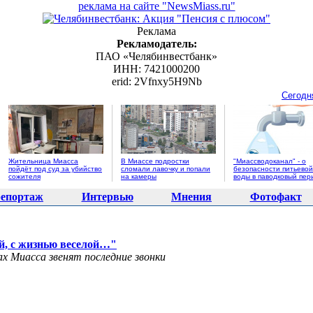
реклама на сайте "NewsMiass.ru"
Реклама
Рекламодатель:
ПАО «Челябинвестбанк»
ИНН: 7421000200
erid: 2Vfnxy5H9Nb
Сегодн
Жительница Миасса
В Миассе подростки
"Миассводоканал" - о
пойдёт под суд за убийство
сломали лавочку и попали
безопасности питьевой
сожителя
на камеры
воды в паводковый пер
епортаж
Интервью
Мнения
Фотофакт
й, с жизнью веселой…"
ах Миасса звенят последние звонки