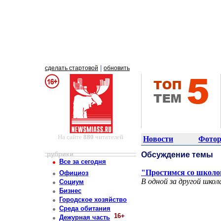
|
сделать стартовой
обновить
На сайте
880
читателей
Новости
Фотор
рубрики
Обсуждение темы
Все за сегодня
"Простимся со школо
Официоз
В одной за другой школ
Социум
Бизнес
Городское хозяйство
Среда обитания
16+
Дежурная часть