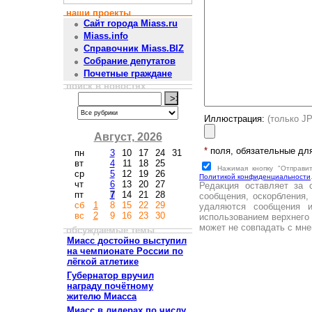
наши проекты
Сайт города Miass.ru
Miass.info
Справочник Miass.BIZ
Собрание депутатов
Почетные граждане
поиск в новостях
Иллюстрация:
(только J
Август, 2026
*
поля, обязательные дл
пн
3
10
17
24
31
вт
4
11
18
25
Нажимая кнопку "Отправи
ср
5
12
19
26
Политикой конфиденциальности
чт
6
13
20
27
Редакция оставляет за 
пт
7
14
21
28
сообщения, оскорбления,
сб
1
8
15
22
29
удаляются сообщения 
вс
2
9
16
23
30
использованием верхнего 
может не совпадать с мне
обсуждаемые темы
Миасс достойно выступил
на чемпионате России по
лёгкой атлетике
Губернатор вручил
награду почётному
жителю Миасса
Миасс в лидерах по числу