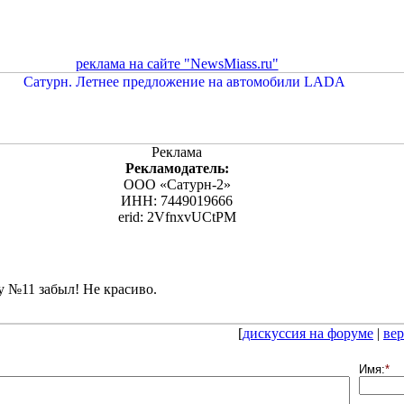
реклама на сайте "NewsMiass.ru"
Реклама
Рекламодатель:
ООО «Сатурн-2»
ИНН: 7449019666
erid: 2VfnxvUCtPM
у №11 забыл! Не красиво.
[
дискуссия на форуме
|
вер
Имя:
*