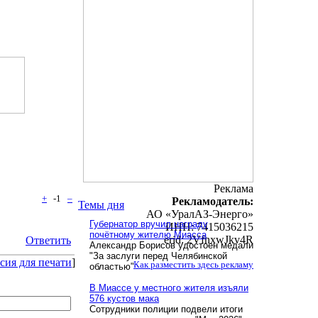
Реклама
+
-1
–
Рекламодатель:
Темы дня
АО «УралАЗ-Энерго»
Губернатор вручил награду
ИНН: 7415036215
почётному жителю Миасса
erid: 2VfnxwJkv4R
Ответить
Александр Борисов удостоен медали
"За заслуги перед Челябинской
сия для печати
]
Как разместить здесь рекламу
областью"
В Миассе у местного жителя изъяли
576 кустов мака
Сотрудники полиции подвели итоги