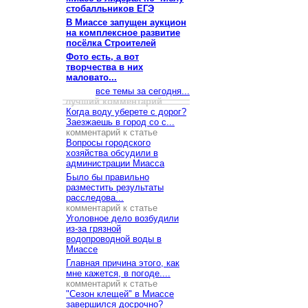
стобалльников ЕГЭ
В Миассе запущен аукцион
на комплексное развитие
посёлка Строителей
Фото есть, а вот
творчества в них
маловато...
все темы за сегодня...
лучший комментарий
Когда воду уберете с дорог?
Заезжаешь в город со с...
комментарий к статье
Вопросы городского
хозяйства обсудили в
администрации Миасса
Было бы правильно
разместить результаты
расследова...
комментарий к статье
Уголовное дело возбудили
из-за грязной
водопроводной воды в
Миассе
Главная причина этого, как
мне кажется, в погоде....
комментарий к статье
"Сезон клещей" в Миассе
завершился досрочно?