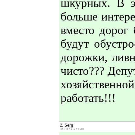
шкурных. В э
больше интере
вместо дорог 
будут обустр
дорожки, ливн
чисто??? Депу
хозяйственно
работать!!!
2.
Serg
31.03.17 в 11:40