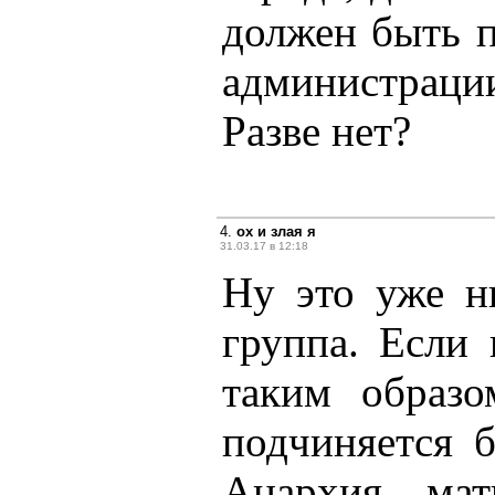
должен быть 
администрац
Разве нет?
4.
ох и злая я
31.03.17 в 12:18
Ну это уже н
группа. Если
таким образо
подчиняется б
Анархия, мат