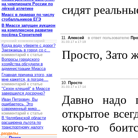
на чемпионате России по
сидят реальные
лёгкой атлетике
Миасс в лидерах по числу
стобалльников ЕГЭ
В Миассе запущен аукцион
на комплексное развитие
посёлка Строителей
11.
Алексей
в ответ пользователю
Про
лучший комментарий
31.03.17 в 17:19
Когда воду уберете с дорог?
Заезжаешь в город со с...
Просто, Зато 
комментарий к статье
Вопросы городского
хозяйства обсудили в
администрации Миасса
Главная причина этого, как
мне кажется, в погоде....
10.
Просто
комментарий к статье
31.03.17 в 17:14
"Сезон клещей" в Миассе
завершился досрочно?
Давно надо п
Иван Петрович, Вы
ошибаетесь. Это
современный микр...
открытое всегд
комментарий к статье
В Челябинской области
расширена льгота по
кого-то бои
транспортному налогу
разделы
Поиск