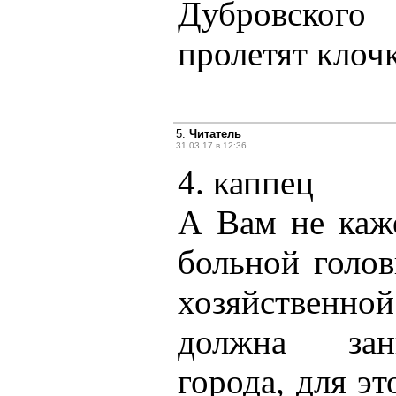
Дубровског
пролетят клочк
5.
Читатель
31.03.17 в 12:36
4. каппец
А Вам не каже
больной голо
хозяйственно
должна зан
города, для эт