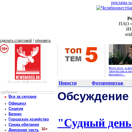
реклама н
Р
ПАО «
ИН
er
|
сделать стартовой
обновить
Фото есть, а во
творчества в ни
маловато...
На сайте
658
читателей
Новости
Фоторепортаж
рубрики
Обсуждение
Все за сегодня
Официоз
Социум
Бизнес
"Судный день
Городское хозяйство
Среда обитания
16+
Дежурная часть