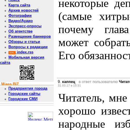
некоторые де
Карта сайта
Архив новостей
(самые хитры
Фотографии
Видео/Аудио
почему глав
Экспресс-опросы
Об агентстве
Размещение баннеров
может собрат
Обзоры и статьи
Вопросы к редакции
Его обязаннос
index.rss
Мобильная версия
сайта
9.
каппец
в ответ пользователю
Читат
Miass.BIZ
31.03.17 в 15:31
Предприятия города
Читатель, мне
Городские сайты
Городские СМИ
хорошо извес
народные из