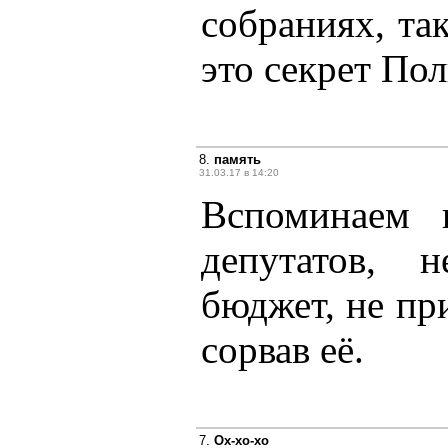
собраниях, та
это секрет По
8.
память
31.03.17 в 14:20
Вспоминаем 
депутатов, 
бюджет, не пр
сорвав её.
7.
Ох-хо-хо