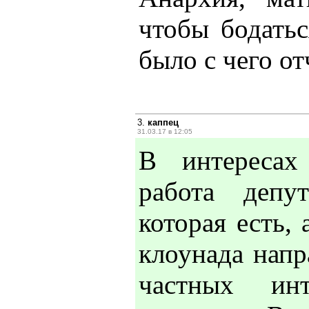
чтобы бодатьс
было с чего от
3.
каппец
31.03.17 в 12:05
В интересах
работа депу
которая есть,
клоунада напр
частных инт