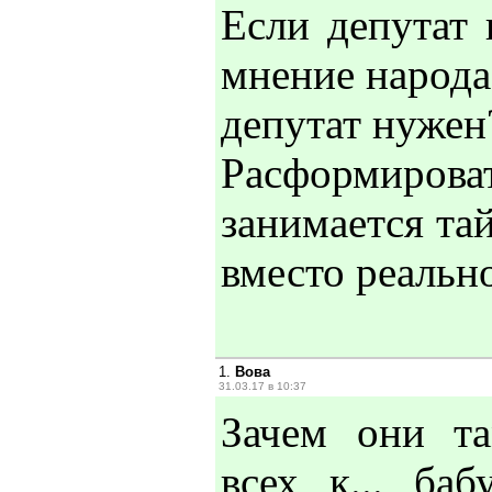
Если депутат 
мнение народа 
депутат нужен
Расформироват
занимается т
вместо реальн
1.
Вова
31.03.17 в 10:37
Зачем они та
всех к... ба