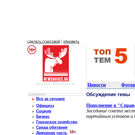
|
сделать стартовой
обновить
На сайте
352
читателя
Новости
Фотор
рубрики
Обсуждение темы
Все за сегодня
Пополнение в "Справ
Официоз
Заседание совета мест
Социум
партийным уставом и 
Бизнес
Городское хозяйство
Среда обитания
16+
Дежурная часть