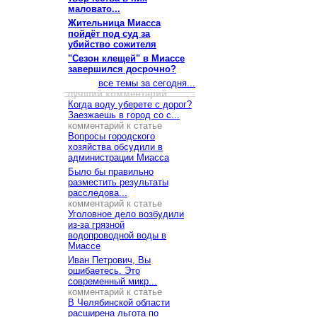
маловато...
Жительница Миасса
пойдёт под суд за
убийство сожителя
"Сезон клещей" в Миассе
завершился досрочно?
все темы за сегодня...
лучший комментарий
Когда воду уберете с дорог?
Заезжаешь в город со с...
комментарий к статье
Вопросы городского
хозяйства обсудили в
администрации Миасса
Было бы правильно
разместить результаты
расследова...
комментарий к статье
Уголовное дело возбудили
из-за грязной
водопроводной воды в
Миассе
Иван Петрович, Вы
ошибаетесь. Это
современный микр...
комментарий к статье
В Челябинской области
расширена льгота по