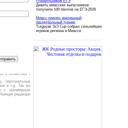
стобалльников ЕГЭ
Девять миасских выпускников
получили 100 баллов на ЕГЭ-2026
Миасс принял зрелищный
баскетбольный турнир
Turgoyak 3x3 Cup собрал сильнейших
игроков региона в Миассе
ых в соответствии с
у, персональные
ни и т.д. Так же
я с чрезмерным
Позиция редакции