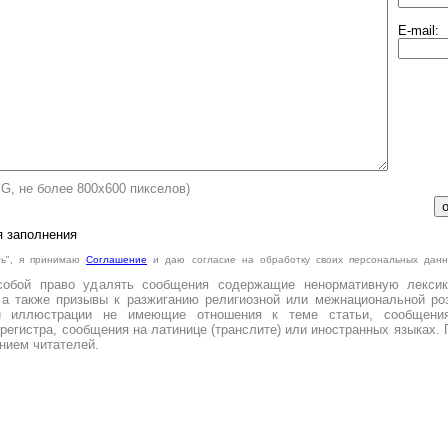
E-mail:
PG, не более 800х600 пикселов)
я заполнения
ть", я принимаю
Cоглашение
и даю согласие на обработку своих персональных данн
.
собой право удалять сообщения содержащие ненормативную лексик
 а также призывы к разжиганию религиозной или межнациональной роз
и иллюстрации не имеющие отношения к теме статьи, сообщени
регистра, сообщения на латинице (транслите) или иностранных языках. 
нием читателей.