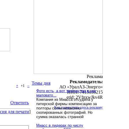
Реклама
Рекламодатель:
Темы дня
+
+1
–
АО «УралАЗ-Энерго»
Фото есть, а вот творчества в них
ИНН: 7415036215
маловато...
erid: 2VfnxwJkv4R
Компания из Миасса отсудила у
Ответить
питерской фирмы компенсацию за
Как разместить здесь рекламу
полторы сотни незаконно
сия для печати
]
скопированных фотографий. Но
сумма оказалась странной
Миасс в лидерах по числу