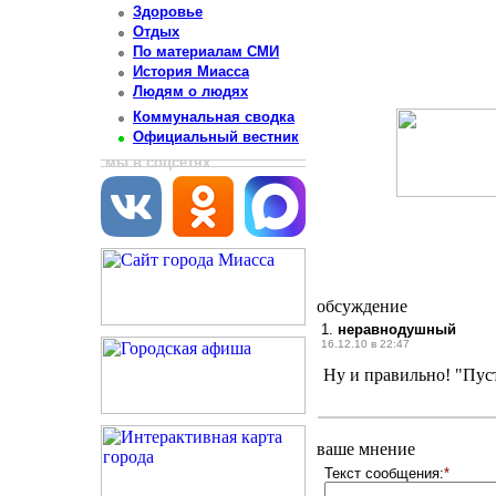
Здоровье
Отдых
По материалам СМИ
История Миасса
Людям о людях
Коммунальная сводка
Официальный вестник
мы в соцсетях
обсуждение
1.
неравнодушный
16.12.10 в 22:47
Ну и правильно! "Пуст
ваше мнение
Текст сообщения:
*