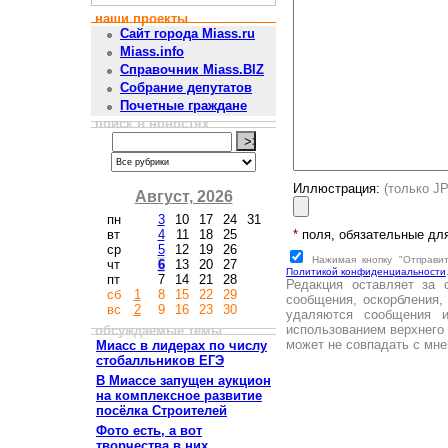
наши проекты
Сайт города Miass.ru
Miass.info
Справочник Miass.BIZ
Собрание депутатов
Почетные граждане
поиск в новостях
Иллюстрация:
(только J
Август, 2026
пн
3
10
17
24
31
вт
4
11
18
25
*
поля, обязательные дл
ср
5
12
19
26
Нажимая кнопку "Отправи
чт
6
13
20
27
Политикой конфиденциальности
пт
7
14
21
28
Редакция оставляет за 
сб
1
8
15
22
29
сообщения, оскорбления,
вс
2
9
16
23
30
удаляются сообщения 
использованием верхнего 
обсуждаемые темы
может не совпадать с мне
Миасс в лидерах по числу
стобалльников ЕГЭ
В Миассе запущен аукцион
на комплексное развитие
посёлка Строителей
Фото есть, а вот
творчества в них