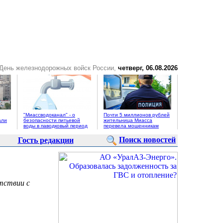
 День железнодорожных войск России,
четверг, 06.08.2026
"Миассводоканал" - о
Почти 5 миллионов рублей
али
безопасности питьевой
жительница Миасса
воды в паводковый период
перевела мошенникам
Поиск новостей
Гость редакции
тствии с