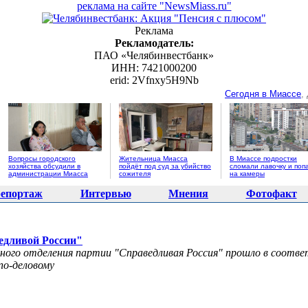
реклама на сайте "NewsMiass.ru"
Реклама
Рекламодатель:
ПАО «Челябинвестбанк»
ИНН: 7421000200
erid: 2Vfnxy5H9Nb
Сегодня в Миассе
,
Вопросы городского
Жительница Миасса
В Миассе подростки
хозяйства обсудили в
пойдёт под суд за убийство
сломали лавочку и поп
администрации Миасса
сожителя
на камеры
епортаж
Интервью
Мнения
Фотофакт
едливой России"
ного отделения партии "Справедливая Россия" прошло в соотве
по-деловому