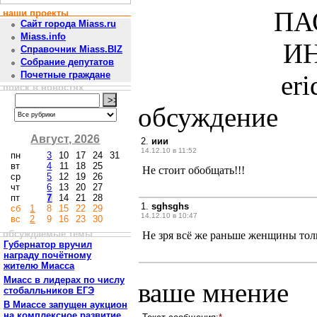
ПА
наши проекты
Сайт города Miass.ru
Miass.info
ИН
Справочник Miass.BIZ
Собрание депутатов
Почетные граждане
er
поиск в новостях
обсуждение
Август, 2026
2.
иии
14.12.10 в 11:52
пн
3
10
17
24
31
вт
4
11
18
25
Не стоит обобщать!!!
ср
5
12
19
26
чт
6
13
20
27
пт
7
14
21
28
1.
sghsghs
сб
1
8
15
22
29
14.12.10 в 10:47
вс
2
9
16
23
30
обсуждаемые темы
Не зря всё же раньше женщины тол
Губернатор вручил
награду почётному
жителю Миасса
Миасс в лидерах по числу
ваше мнение
стобалльников ЕГЭ
В Миассе запущен аукцион
на комплексное развитие