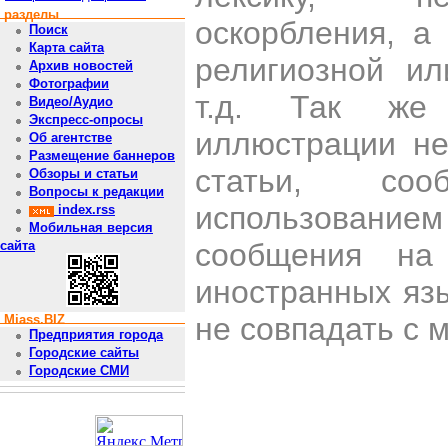
разделы
оскорбления, а
Поиск
Карта сайта
религиозной и
Архив новостей
Фотографии
т.д. Так же
Видео/Аудио
Экспресс-опросы
иллюстрации н
Об агентстве
Размещение баннеров
статьи, со
Обзоры и статьи
Вопросы к редакции
использован
index.rss
Мобильная версия
сообщения на 
сайта
иностранных яз
не совпадать с 
Miass.BIZ
Предприятия города
Городские сайты
Городские СМИ