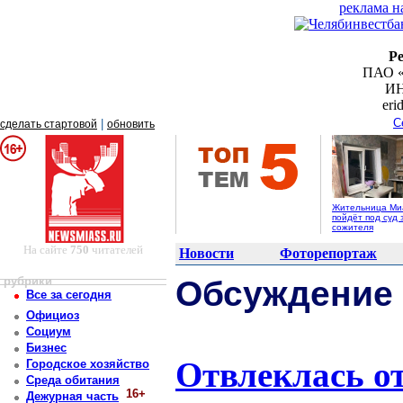
реклама н
Р
ПАО «
ИН
er
С
|
сделать стартовой
обновить
Жительница Ми
пойдёт под суд 
сожителя
На сайте
750
читателей
Новости
Фоторепортаж
рубрики
Обсуждение
Все за сегодня
Официоз
Социум
Бизнес
Отвлеклась о
Городское хозяйство
Среда обитания
16+
Дежурная часть