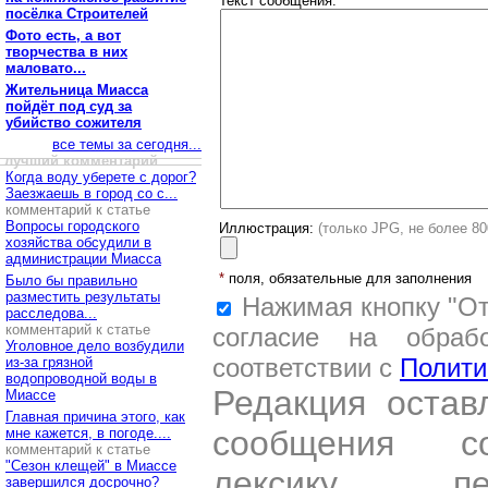
Текст сообщения:
*
посёлка Строителей
Фото есть, а вот
творчества в них
маловато...
Жительница Миасса
пойдёт под суд за
убийство сожителя
все темы за сегодня...
лучший комментарий
Когда воду уберете с дорог?
Заезжаешь в город со с...
комментарий к статье
Вопросы городского
Иллюстрация:
(только JPG, не более 8
хозяйства обсудили в
администрации Миасса
*
поля, обязательные для заполнения
Было бы правильно
разместить результаты
Нажимая кнопку "От
расследова...
комментарий к статье
согласие на обраб
Уголовное дело возбудили
соответствии с
Полити
из-за грязной
водопроводной воды в
Редакция остав
Миассе
Главная причина этого, как
сообщения со
мне кажется, в погоде....
комментарий к статье
"Сезон клещей" в Миассе
лексику, пе
завершился досрочно?