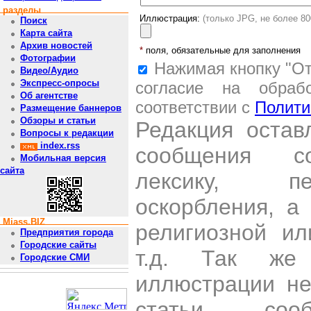
разделы
Иллюстрация:
(только JPG, не более 8
Поиск
Карта сайта
Архив новостей
*
поля, обязательные для заполнения
Фотографии
Нажимая кнопку "От
Видео/Аудио
Экспресс-опросы
согласие на обраб
Об агентстве
соответствии с
Полити
Размещение баннеров
Обзоры и статьи
Редакция остав
Вопросы к редакции
index.rss
сообщения со
Мобильная версия
сайта
лексику, пе
оскорбления, а
Miass.BIZ
религиозной и
Предприятия города
Городские сайты
т.д. Так же
Городские СМИ
иллюстрации н
статьи, со