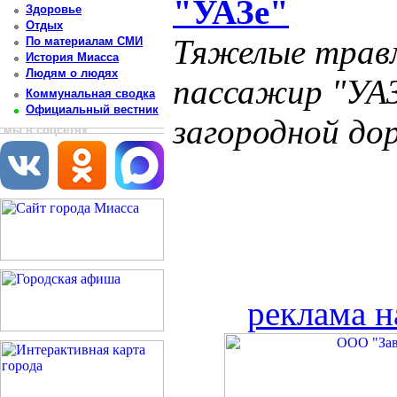
"УАЗе"
Здоровье
Отдых
Тяжелые травм
По материалам СМИ
История Миасса
Людям о людях
пассажир "УАЗ
Коммунальная сводка
Официальный вестник
загородной до
мы в соцсетях
реклама н