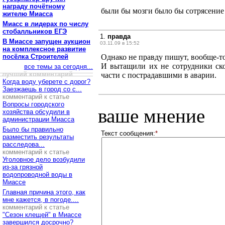
награду почётному
были бы мозги было бы сотрясение 
жителю Миасса
Миасс в лидерах по числу
стобалльников ЕГЭ
1.
правда
В Миассе запущен аукцион
03.11.09 в 15:52
на комплексное развитие
посёлка Строителей
Однако не правду пишут, вообще-то 
И вытащили их не сотрудники ско
все темы за сегодня...
лучший комментарий
части с пострадавшими в аварии.
Когда воду уберете с дорог?
Заезжаешь в город со с...
комментарий к статье
Вопросы городского
ваше мнение
хозяйства обсудили в
администрации Миасса
Было бы правильно
Текст сообщения:
*
разместить результаты
расследова...
комментарий к статье
Уголовное дело возбудили
из-за грязной
водопроводной воды в
Миассе
Главная причина этого, как
мне кажется, в погоде....
комментарий к статье
"Сезон клещей" в Миассе
завершился досрочно?