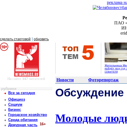
реклама н
Р
ПАО «
ИН
er
|
сделать стартовой
обновить
Жительница Ми
пойдёт под суд 
сожителя
На сайте
347
читателей
Новости
Фоторепортаж
рубрики
Обсуждение
Все за сегодня
Официоз
Социум
Бизнес
Молодые люди
Городское хозяйство
Среда обитания
16+
Дежурная часть