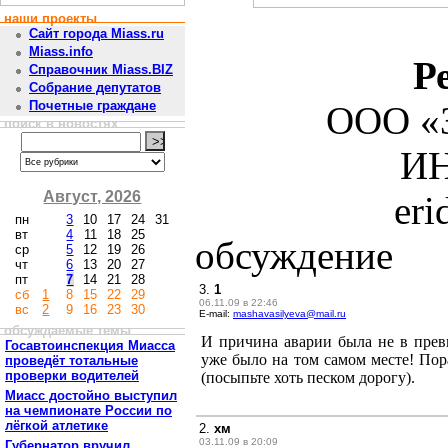
наши проекты
Сайт города Miass.ru
Miass.info
Р
Справочник Miass.BIZ
Собрание депутатов
Почетные граждане
ООО «З
поиск в новостях
ИН
Август, 2026
er
пн
3
10
17
24
31
вт
4
11
18
25
обсуждение
ср
5
12
19
26
чт
6
13
20
27
пт
7
14
21
28
3.
1
сб
1
8
15
22
29
06.11.09 в 22:46
вс
2
9
16
23
30
E-mail:
mashavasilyeva@mail.ru
обсуждаемые темы
И причина аварии была не в превы
Госавтоинспекция Миасса
уже было на том самом месте! Пор
проведёт тотальные
проверки водителей
(посыпьте хоть песком дорогу).
Миасс достойно выступил
на чемпионате России по
лёгкой атлетике
2.
хм
03.11.09 в 20:09
Губернатор вручил