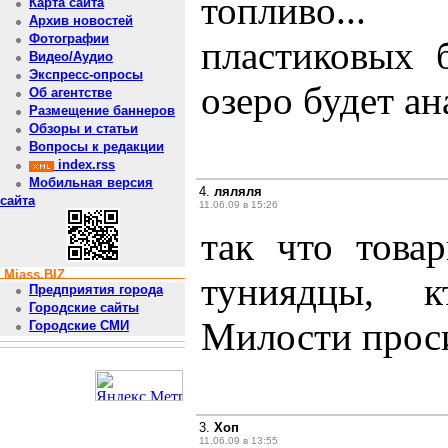
топливо...
Карта сайта
Архив новостей
Фотографии
пластиковых б
Видео/Аудио
Экспресс-опросы
озеро будет ан
Об агентстве
Размещение баннеров
Обзоры и статьи
Вопросы к редакции
index.rss
Мобильная версия
4.
ляляля
сайта
11.06.09 в 15:26
так что това
Miass.BIZ
туниядцы, к
Предприятия города
Городские сайты
Милости проси
Городские СМИ
3.
Хоп
11.06.09 в 13:55