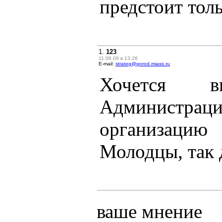
предстоит тол
1.
123
11.06.09 в 13:26
E-mail:
strateg@gorod.miass.ru
Хочется вы
Администрац
организаци
Молодцы, так 
ваше мнение