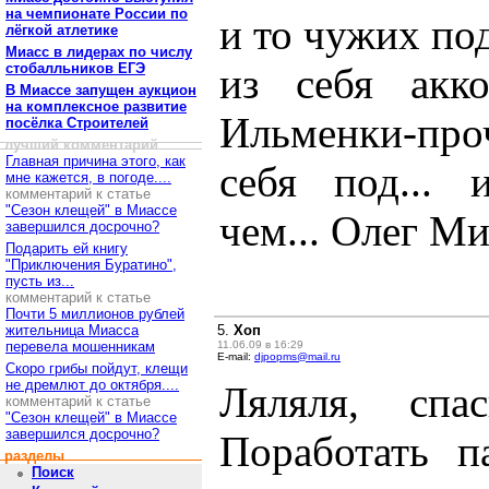
на чемпионате России по
и то чужих по
лёгкой атлетике
Миасс в лидерах по числу
стобалльников ЕГЭ
из себя акк
В Миассе запущен аукцион
на комплексное развитие
Ильменки-пр
посёлка Строителей
лучший комментарий
Главная причина этого, как
себя под...
мне кажется, в погоде....
комментарий к статье
"Сезон клещей" в Миассе
чем... Олег Ми
завершился досрочно?
Подарить ей книгу
"Приключения Буратино",
пусть из...
комментарий к статье
Почти 5 миллионов рублей
жительница Миасса
5.
Хоп
перевела мошенникам
11.06.09 в 16:29
E-mail:
djpopms@mail.ru
Скоро грибы пойдут, клещи
не дремлют до октября....
Ляляля, спас
комментарий к статье
"Сезон клещей" в Миассе
завершился досрочно?
Поработать п
разделы
Поиск