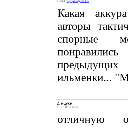
E-mail:
djpopms@mail.ru
Какая аккура
авторы такти
спорные м
понравились
предыдущих
ильменки... "
2.
йцуке
11.06.09 в 13:49
отличную 