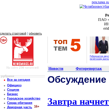
реклама н
Р
ПАО «
ИН
er
|
сделать стартовой
обновить
Губернатор вру
почётному жит
На сайте
256
читателей
Новости
Фоторепортаж
рубрики
Обсуждение
Все за сегодня
Официоз
Социум
Бизнес
Завтра начне
Городское хозяйство
Среда обитания
16+
Дежурная часть