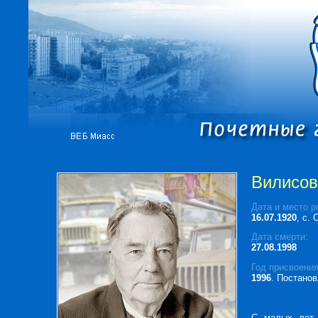
Вилисов
Дата и место р
16.07.1920
, с.
Дата смерти:
27.08.1998
Год присвоения
1996
. Постанов
С малых лет 