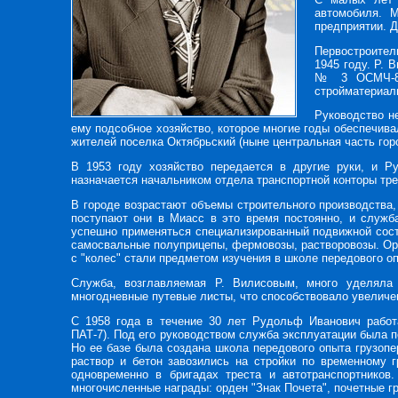
автомобиля. 
предприятии. Д
Первостроители
1945 году. Р. 
№ 3 ОСМЧ-8. 
стройматериал
Руководство н
ему подсобное хозяйство, которое многие годы обеспечивал
жителей поселка Октябрьский (ныне центральная часть гор
В 1953 году хозяйство передается в другие руки, и Р
назначается начальником отдела транспортной конторы тре
В городе возрастают объемы строительного производства, 
поступают они в Миасс в это время постоянно, и служба
успешно применяться специализированный подвижной сос
самосвальные полуприцепы, фермовозы, растворовозы. Ор
с "колес" стали предметом изучения в школе передового о
Служба, возглавляемая Р. Вилисовым, много уделяла
многодневные путевые листы, что способствовало увеличе
С 1958 года в течение 30 лет Рудольф Иванович работа
ПАТ-7). Под его руководством служба эксплуатации была пе
Но ее базе была создана школа передового опыта грузопер
раствор и бетон завозились на стройки по временному 
одновременно в бригадах треста и автотранспортников
многочисленные награды: орден "Знак Почета", почетные г