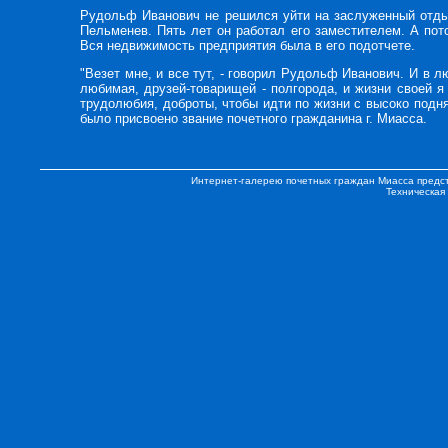
Рудольф Иванович не решился уйти на заслуженный отдых,
Пельменев. Пять лет он работал его заместителем. А пот
Вся недвижимость предприятия была в его подотчете.
"Везет мне, и все тут, - говорил Рудольф Иванович. И в л
любимая, друзей-товарищей - полгорода, и жизни своей я
трудолюбия, доброты, чтобы идти по жизни с высоко подн
было присвоено звание почетного гражданина г. Миасса.
Интернет-галерею почетных граждан Миасса предс
Техническая