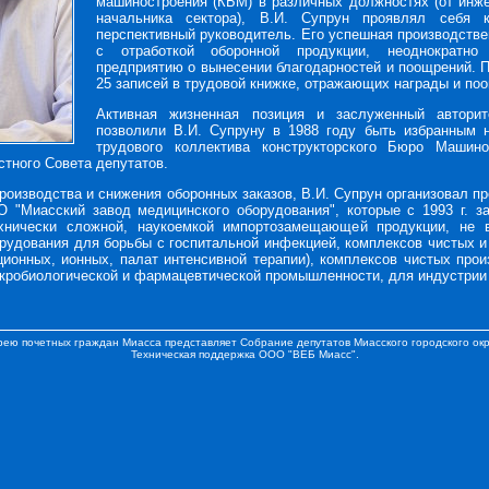
машиностроения (КБМ) в различных должностях (от инже
начальника сектора), В.И. Супрун проявлял себя к
перспективный руководитель. Его успешная производстве
с отработкой оборонной продукции, неоднократно
предприятию о вынесении благодарностей и поощрений. 
25 записей в трудовой книжке, отражающих награды и по
Активная жизненная позиция и заслуженный автори
позволили В.И. Супруну в 1988 году быть избранным 
трудового коллектива конструкторского Бюро Машин
стного Совета депутатов.
производства и снижения оборонных заказов, В.И. Супрун организовал 
 "Миасский завод медицинского оборудования", которые с 1993 г. з
хнически сложной, наукоемкой импортозамещающей продукции, не 
рудования для борьбы с госпитальной инфекцией, комплексов чистых 
ционных, ионных, палат интенсивной терапии), комплексов чистых про
икробиологической и фармацевтической промышленности, для индустрии
рею почетных граждан Миасса представляет
Собрание депутатов Миасского городского окр
Техническая поддержка
ООО "ВЕБ Миасс"
.