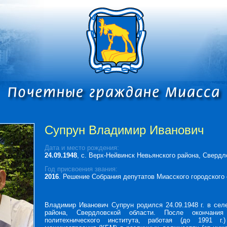
Супрун Владимир Иванович
Дата и место рождения:
24.09.1948
, с. Верх-Нейвинск Невьянского района, Свердл
Год присвоения звания:
2016
. Решение Собрания депутатов Миасского городского о
Владимир Иванович Супрун родился 24.09.1948 г. в сел
района, Свердловской области. После окончани
политехнического института, работая (до 1991 г