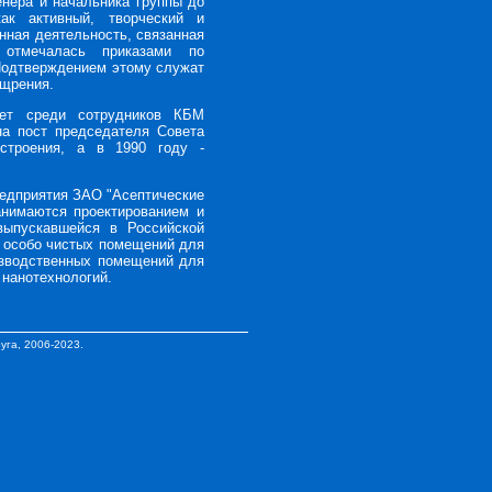
нера и начальника группы до
ак активный, творческий и
нная деятельность, связанная
 отмечалась приказами по
Подтверждением этому служат
ощрения.
тет среди сотрудников КБМ
на пост председателя Совета
остроения, а в 1990 году -
предприятия ЗАО "Асептические
анимаются проектированием и
выпускавшейся в Российской
и особо чистых помещений для
изводственных помещений для
 нанотехнологий.
уга
, 2006-2023.