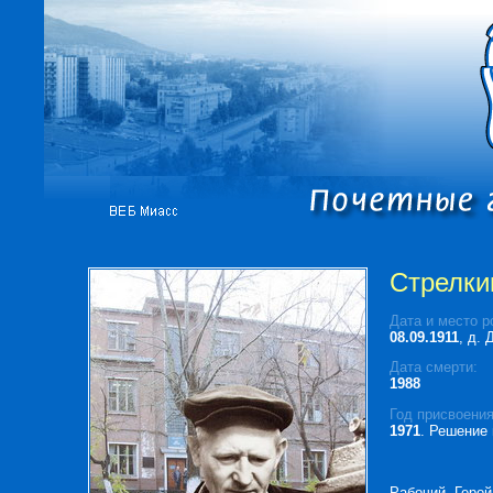
Стрелки
Дата и место р
08.09.1911
, д.
Дата смерти:
1988
Год присвоения
1971
. Решение 
Рабочий, Герой