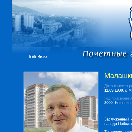
Малашки
Дата и место р
11.09.1930
, г. 
Год присвоения
2000
. Решение 
Заслуженный с
парада Победы
Трудовую дея